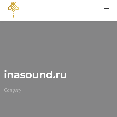
Skip
to
content
inasound.ru
Category