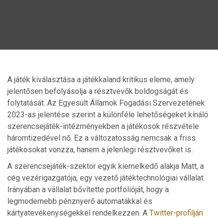
A játék kiválasztása a játékkaland kritikus eleme, amely
jelentősen befolyásolja a résztvevők boldogságát és
folytatását. Az Egyesült Államok Fogadási Szervezetének
2023-as jelentése szerint a különféle lehetőségeket kínáló
szerencsejáték-intézményekben a játékosok részvétele
háromtizedével nő. Ez a változatosság nemcsak a friss
játékosokat vonzza, hanem a jelenlegi résztvevőket is.
A szerencsejáték-szektor egyik kiemelkedő alakja Matt, a
cég vezérigazgatója, egy vezető játéktechnológiai vállalat.
Irányában a vállalat bővítette portfólióját, hogy a
legmodernebb pénznyerő automatákkal és
kártyatevékenységekkel rendelkezzen. A
Twitter-profilján