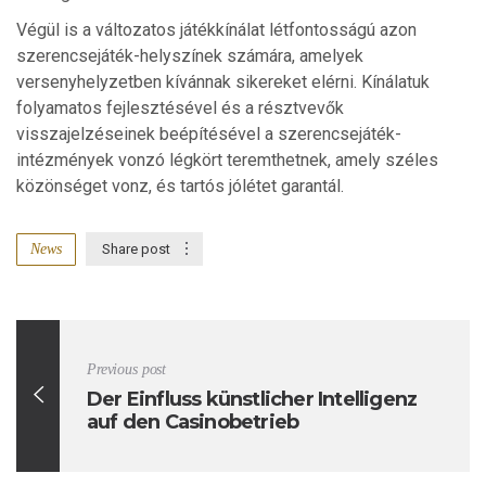
Végül is a változatos játékkínálat létfontosságú azon
szerencsejáték-helyszínek számára, amelyek
versenyhelyzetben kívánnak sikereket elérni. Kínálatuk
folyamatos fejlesztésével és a résztvevők
visszajelzéseinek beépítésével a szerencsejáték-
intézmények vonzó légkört teremthetnek, amely széles
közönséget vonz, és tartós jólétet garantál.
News
Share post
Previous post
Der Einfluss künstlicher Intelligenz
auf den Casinobetrieb