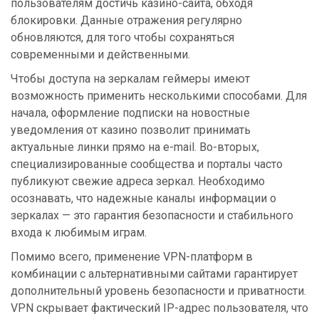
пользователям достичь казино-сайта, обходя
блокировки. Данные отражения регулярно
обновляются, для того чтобы сохраняться
современными и действенными.
Чтобы доступа на зеркалам геймеры имеют
возможность применить несколькими способами. Для
начала, оформление подписки на новостные
уведомления от казино позволит принимать
актуальные линки прямо на e-mail. Во-вторых,
специализированные сообщества и порталы часто
публикуют свежие адреса зеркал. Необходимо
осознавать, что надежные каналы информации о
зеркалах — это гарантия безопасности и стабильного
входа к любимым играм.
Помимо всего, применение VPN-платформ в
комбинации с альтернативными сайтами гарантирует
дополнительный уровень безопасности и приватности.
VPN скрывает фактический IP-адрес пользователя, что