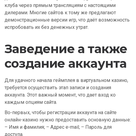
клуба через прямым трансляциям с настоящими
дилерами. Многие сайтов к тому же предлагают
демонстрационные версии игр, что даёт возможность
испробовать их без денежных утрат.
Заведение а также
создание аккаунта
Для удачного начала геймплея в виртуальном казино,
требуется осуществить этап записи и создания
аккаунта. Этот важный момент, что дает вход ко
каждым опциям сайта.
Во-первых, чтобы регистрации аккаунта на сайте
онлайн-казино нужно предоставить основную данные:
– Имя и фамилия; – Адрес e-mail; – Пароль для
доступа.