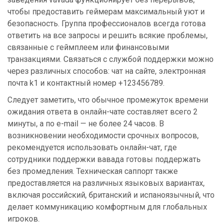
чтобы предоставить геймерам максимальный уют и
безопасность. Группа профессионалов всегда готова
ответить на все запросы и решить всякие проблемы,
связанные с геймплеем или финансовыми
транзакциями. Связаться с службой поддержки можно
через различных способов: чат на сайте, электронная
почта k1 и контактный номер +123456789.
Следует заметить, что обычное промежуток времени
ожидания ответа в онлайн-чате составляет всего 2
минуты, а по e-mail — не более 24 часов. В
возникновении необходимости срочных вопросов,
рекомендуется использовать онлайн-чат, где
сотрудники поддержки вавада готовы поддержать
без промедления. Техническая саппорт также
предоставляется на различных языковых вариантах,
включая российский, британский и испаноязычный, что
делает коммуникацию комфортным для глобальных
игроков.