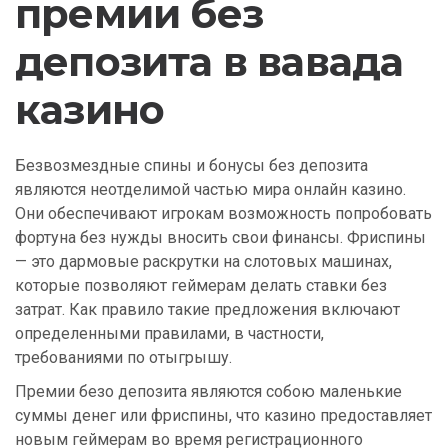
премии без
депозита в вавада
казино
Безвозмездные спины и бонусы без депозита
являются неотделимой частью мира онлайн казино.
Они обеспечивают игрокам возможность попробовать
фортуна без нужды вносить свои финансы. Фриспины
— это дармовые раскрутки на слотовых машинах,
которые позволяют геймерам делать ставки без
затрат. Как правило такие предложения включают
определенными правилами, в частности,
требованиями по отыгрышу.
Премии безо депозита являются собою маленькие
суммы денег или фриспины, что казино предоставляет
новым геймерам во время регистрационного