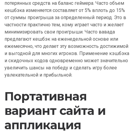
потерянных средств на баланс геймера. Часто объем
кешбэка изменяется составляет от 5% вплоть до 15%
от суммы проигрыша за определенный период. Это в
частности практично тем, кому играет часто и желает
минимизировать свои проигрыши. Часто вавада
предлагают кешбэк на еженедельной основе или
ежемесячно, что делает эту возможность достижимой
и выгодной для многих игроков. Применение кэшбэка
и скидочных кодов одновременно может значительно
увеличить шансы на победу и сделать игру более
увлекательной и прибыльной.
Портативная
вариант сайта и
аппликация