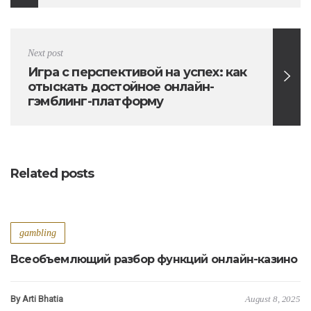
Next post
Игра с перспективой на успех: как
отыскать достойное онлайн-
гэмблинг-платформу
Related posts
gambling
Всеобъемлющий разбор функций онлайн-казино
By Arti Bhatia
August 8, 2025