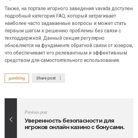
Также, на портале игорного заведения vavada доступен
подробный категория FAQ, который затрагивает
наиболее часто задаваемые вопросы и может стать
первым шагом к решению проблемы без связи с
техподдержкой. Данный секция регулярно
обновляется на фундаменте обратной связи от юзеров,
что обеспечивает его релевантным и эффективным
средством для самостоятельного использования.
gambling
Share post
Previous post
Уверенность безопасности для
игроков онлайн казино с бонусами.