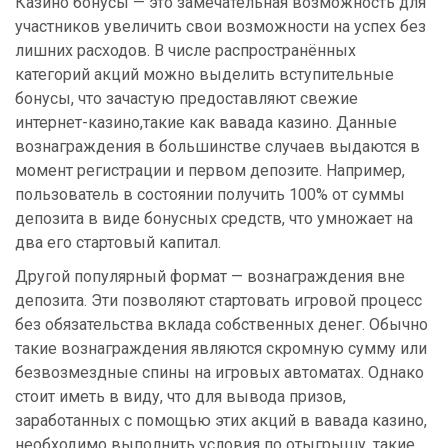
Казино бонусы — это замечательная возможность для
участников увеличить свои возможности на успех без
лишних расходов. В числе распространённых
категорий акций можно выделить вступительные
бонусы, что зачастую предоставляют свежие
интернет-казино,такие как вавада казино. Данные
вознаграждения в большинстве случаев выдаются в
момент регистрации и первом депозите. Например,
пользователь в состоянии получить 100% от суммы
депозита в виде бонусных средств, что умножает на
два его стартовый капитал.
Другой популярный формат — вознаграждения вне
депозита. Эти позволяют стартовать игровой процесс
без обязательства вклада собственных денег. Обычно
такие вознаграждения являются скромную сумму или
безвозмездные спины на игровых автоматах. Однако
стоит иметь в виду, что для вывода призов,
заработанных с помощью этих акций в вавада казино,
необходимо выполнить условия по отыгрышу, такие