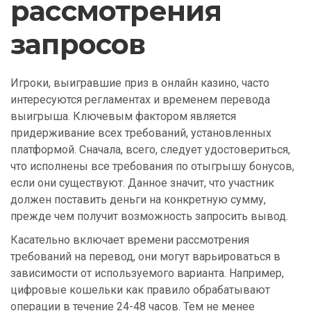
рассмотрения
запросов
Игроки, выигравшие приз в онлайн казино, часто
интересуются регламентах и временем перевода
выигрыша. Ключевым фактором является
придерживание всех требований, установленных
платформой. Сначала, всего, следует удостовериться,
что исполнены все требования по отыгрышу бонусов,
если они существуют. Данное значит, что участник
должен поставить деньги на конкретную сумму,
прежде чем получит возможность запросить вывод.
Касательно включает времени рассмотрения
требований на перевод, они могут варьироваться в
зависимости от используемого варианта. Например,
цифровые кошельки как правило обрабатывают
операции в течение 24-48 часов. Тем не менее