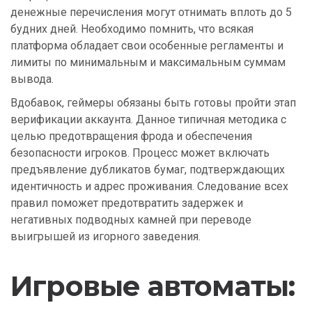
денежные перечисления могут отнимать вплоть до 5
будних дней. Необходимо помнить, что всякая
платформа обладает свои особенные регламенты и
лимиты по минимальным и максимальным суммам
вывода.
Вдобавок, геймеры обязаны быть готовы пройти этап
верификации аккаунта. Данное типичная методика с
целью предотвращения фрода и обеспечения
безопасности игроков. Процесс может включать
предъявление дубликатов бумаг, подтверждающих
идентичность и адрес проживания. Следование всех
правил поможет предотвратить задержек и
негативных подводных камней при переводе
выигрышей из игорного заведения.
Игровые автоматы: