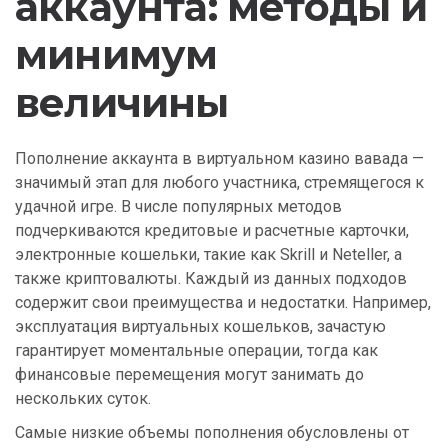
аккаунта: методы и
минимум
величины
Пополнение аккаунта в виртуальном казино вавада —
значимый этап для любого участника, стремящегося к
удачной игре. В числе популярных методов
подчеркиваются кредитовые и расчетные карточки,
электронные кошельки, такие как Skrill и Neteller, а
также криптовалюты. Каждый из данных подходов
содержит свои преимущества и недостатки. Например,
эксплуатация виртуальных кошельков, зачастую
гарантирует моментальные операции, тогда как
финансовые перемещения могут занимать до
нескольких суток.
Самые низкие объемы пополнения обусловлены от