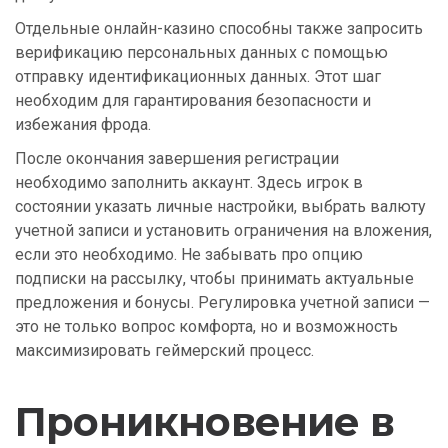
Отдельные онлайн-казино способны также запросить
верификацию персональных данных с помощью
отправку идентификационных данных. Этот шаг
необходим для гарантирования безопасности и
избежания фрода.
После окончания завершения регистрации
необходимо заполнить аккаунт. Здесь игрок в
состоянии указать личные настройки, выбрать валюту
учетной записи и установить ограничения на вложения,
если это необходимо. Не забывать про опцию
подписки на рассылку, чтобы принимать актуальные
предложения и бонусы. Регулировка учетной записи —
это не только вопрос комфорта, но и возможность
максимизировать геймерский процесс.
Проникновение в