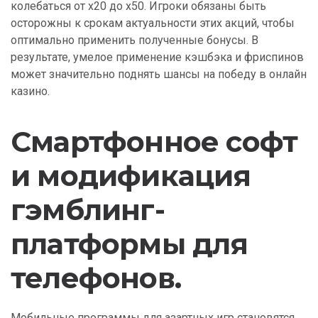
колебаться от x20 до x50. Игроки обязаны быть
осторожны к срокам актуальности этих акций, чтобы
оптимально применить полученные бонусы. В
результате, умелое применение кэшбэка и фриспинов
может значительно поднять шансы на победу в онлайн
казино.
Смартфонное софт
и модификация
гэмблинг-
платформы для
телефонов.
Мобильные программы для азартных игр становятся