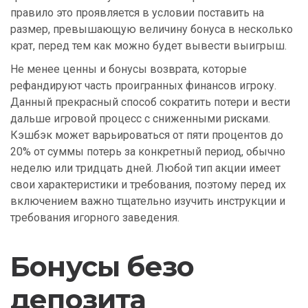
правило это проявляется в условии поставить на
размер, превышающую величину бонуса в несколько
крат, перед тем как можно будет вывести выигрыш.
Не менее ценны и бонусы возврата, которые
рефандируют часть проигранных финансов игроку.
Данный прекрасный способ сократить потери и вести
дальше игровой процесс с сниженными рисками.
Кэшбэк может варьироваться от пяти процентов до
20% от суммы потерь за конкретный период, обычно
неделю или тридцать дней. Любой тип акции имеет
свои характеристики и требования, поэтому перед их
включением важно тщательно изучить инструкции и
требования игорного заведения.
Бонусы безо
депозита