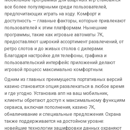
все более популярными среди пользователей,
предпочитающих играть на ходу. Комфорт и
доступность — главные факторы, которые привлекают
пользователей к этим платформам. Нынешние
программы, такие как игровые автоматы 7К,
предоставляют широкий ассортимент развлечений, от
ретро слотов и до живых столов с дилерами.
Благодаря настройке для телефоны, графика и
пользовательский интерфейс приложений делают
игровой процесс максимально комфортным.
Одним из главных преимуществ портативных версий
казино становится опция развлекаться в любое время
и где угодно. Установив апп на ваш мобильник,
клиенты обретают доступ к максимальному функциям
сервиса, включая пополнения, казино 7К,
обналичивание и специальные предложения. Охрана
также поддерживается на достойном уровне:
новейшие технологии зашифровки данных охраняют