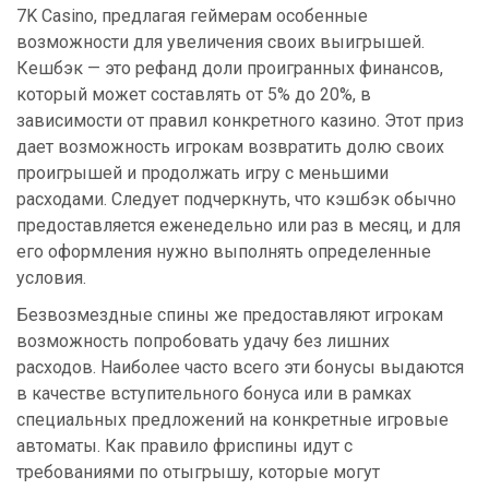
7K Casino, предлагая геймерам особенные
возможности для увеличения своих выигрышей.
Кешбэк — это рефанд доли проигранных финансов,
который может составлять от 5% до 20%, в
зависимости от правил конкретного казино. Этот приз
дает возможность игрокам возвратить долю своих
проигрышей и продолжать игру с меньшими
расходами. Следует подчеркнуть, что кэшбэк обычно
предоставляется еженедельно или раз в месяц, и для
его оформления нужно выполнять определенные
условия.
Безвозмездные спины же предоставляют игрокам
возможность попробовать удачу без лишних
расходов. Наиболее часто всего эти бонусы выдаются
в качестве вступительного бонуса или в рамках
специальных предложений на конкретные игровые
автоматы. Как правило фриспины идут с
требованиями по отыгрышу, которые могут