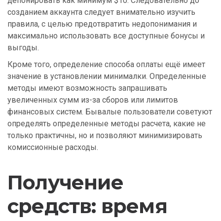
депонировать как минимум $10. Следовательно до
созданием аккаунта следует внимательно изучить
правила, с целью предотвратить недопонимания и
максимально использовать все доступные бонусы и
выгоды.
Кроме того, определение способа оплаты ещё имеет
значение в установлении минималки. Определенные
методы имеют возможность запрашивать
увеличенных сумм из-за сборов или лимитов
финансовых систем. Бывалые пользователи советуют
определять определенные методы расчета, какие не
только практичны, но и позволяют минимизировать
комиссионные расходы.
Получение
средств: время