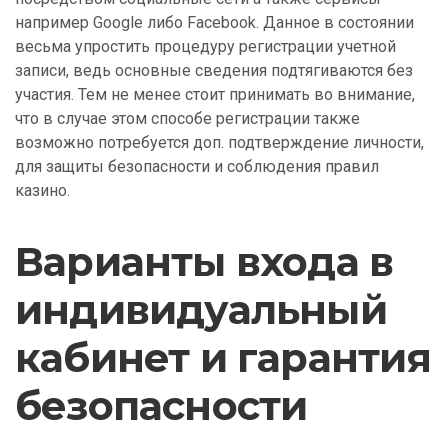
например Google либо Facebook. Данное в состоянии
весьма упростить процедуру регистрации учетной
записи, ведь основные сведения подтягиваются без
участия. Тем не менее стоит принимать во внимание,
что в случае этом способе регистрации также
возможно потребуется доп. подтверждение личности,
для защиты безопасности и соблюдения правил
казино.
Варианты входа в
индивидуальный
кабинет и гарантия
безопасности