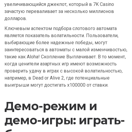
увеличивающийся джекпот, который в 7K Casino
зачастую переваливает за несколько миллионов
долларов.
Ключевым аспектом подбора слотового автомата
является показатель волатильности. Пользователи,
выбирающие более надежные победы, могут
заинтересоваться в автоматы с малой изменчивостью,
такие как Aloha! Скопление Выплачивает. В то момент,
когда ценители азартных игр имеют возможность
проверить удачу в играх с высокой волатильностью,
например, в Dead or Alive 2, где потенциальные
выигрыши могут достигать x100000 от ставки.
Демо-режим и
демо-игры: играть-