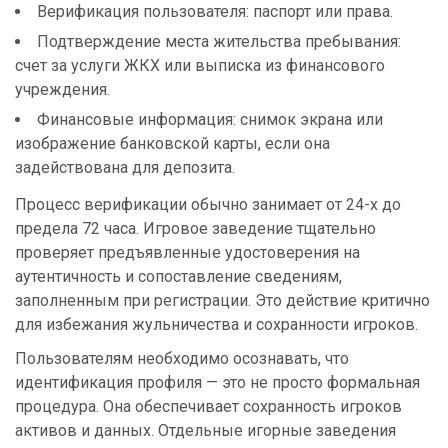
Верификация пользователя: паспорт или права.
Подтверждение места жительства пребывания:
счет за услуги ЖКХ или выписка из финансового
учреждения.
Финансовые информация: снимок экрана или
изображение банковской карты, если она
задействована для депозита.
Процесс верификации обычно занимает от 24-х до
предела 72 часа. Игровое заведение тщательно
проверяет предъявленные удостоверения на
аутентичность и сопоставление сведениям,
заполненным при регистрации. Это действие критично
для избежания жульничества и сохранности игроков.
Пользователям необходимо осознавать, что
идентификация профиля — это не просто формальная
процедура. Она обеспечивает сохранность игроков
активов и данных. Отдельные игорные заведения