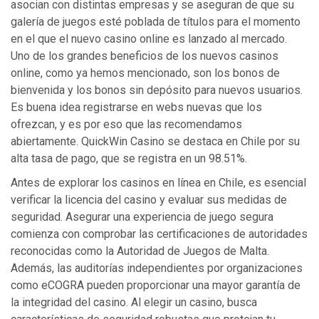
asocian con distintas empresas y se aseguran de que su
galería de juegos esté poblada de títulos para el momento
en el que el nuevo casino online es lanzado al mercado.
Uno de los grandes beneficios de los nuevos casinos
online, como ya hemos mencionado, son los bonos de
bienvenida y los bonos sin depósito para nuevos usuarios.
Es buena idea registrarse en webs nuevas que los
ofrezcan, y es por eso que las recomendamos
abiertamente. QuickWin Casino se destaca en Chile por su
alta tasa de pago, que se registra en un 98.51%.
Antes de explorar los casinos en línea en Chile, es esencial
verificar la licencia del casino y evaluar sus medidas de
seguridad. Asegurar una experiencia de juego segura
comienza con comprobar las certificaciones de autoridades
reconocidas como la Autoridad de Juegos de Malta.
Además, las auditorías independientes por organizaciones
como eCOGRA pueden proporcionar una mayor garantía de
la integridad del casino. Al elegir un casino, busca