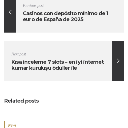
Previous post
Casinos con depósito mínimo de 1
euro de España de 2025
Next post
Kısa inceleme 7 slots – en iyi internet
kumar kuruluşu ödüller ile
Related posts
News