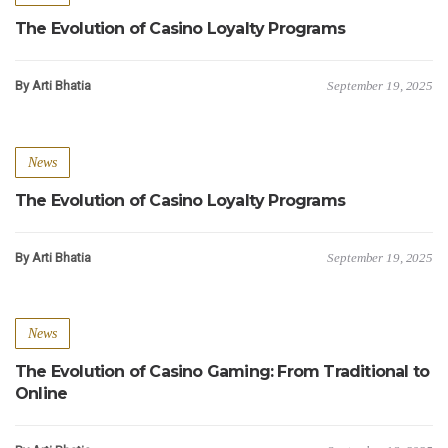
The Evolution of Casino Loyalty Programs
By Arti Bhatia
September 19, 2025
News
The Evolution of Casino Loyalty Programs
By Arti Bhatia
September 19, 2025
News
The Evolution of Casino Gaming: From Traditional to
Online