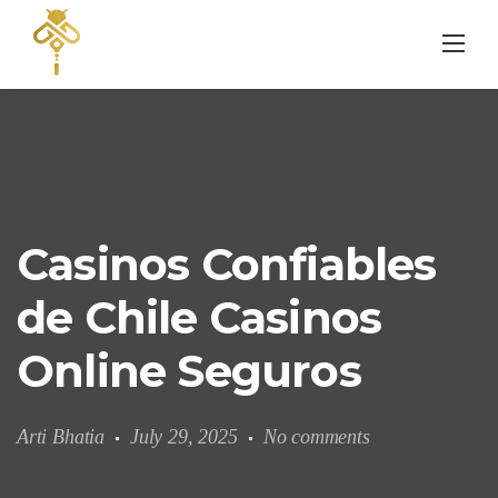
Skip
to
content
Casinos Confiables
de Chile Casinos
Online Seguros
Arti Bhatia
July 29, 2025
No comments