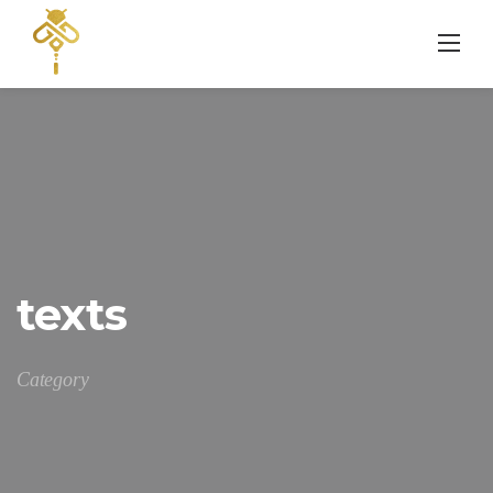
Skip
to
content
texts
Category