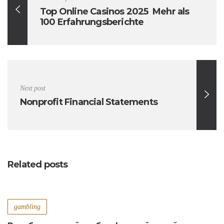
Top Online Casinos 2025 ️ Mehr als
100 Erfahrungsberichte ️
Next post
Nonprofit Financial Statements
Related posts
gambling