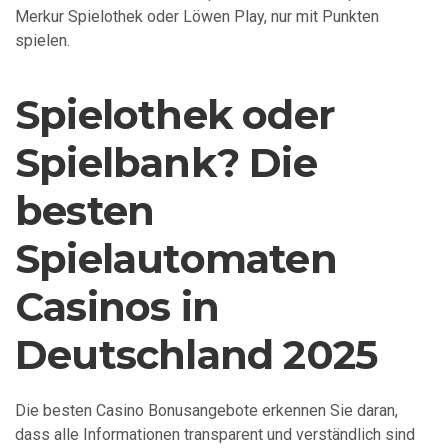
Merkur Spielothek oder Löwen Play, nur mit Punkten
spielen.
Spielothek oder
Spielbank? Die
besten
Spielautomaten
Casinos in
Deutschland 2025
Die besten Casino Bonusangebote erkennen Sie daran,
dass alle Informationen transparent und verständlich sind