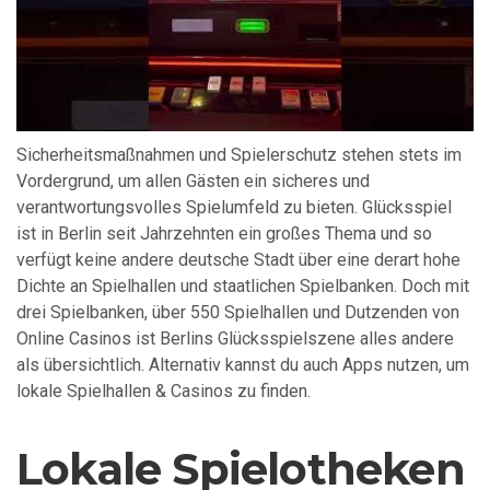
Sicherheitsmaßnahmen und Spielerschutz stehen stets im
Vordergrund, um allen Gästen ein sicheres und
verantwortungsvolles Spielumfeld zu bieten. Glücksspiel
ist in Berlin seit Jahrzehnten ein großes Thema und so
verfügt keine andere deutsche Stadt über eine derart hohe
Dichte an Spielhallen und staatlichen Spielbanken. Doch mit
drei Spielbanken, über 550 Spielhallen und Dutzenden von
Online Casinos ist Berlins Glücksspielszene alles andere
als übersichtlich. Alternativ kannst du auch Apps nutzen, um
lokale Spielhallen & Casinos zu finden.
Lokale Spielotheken