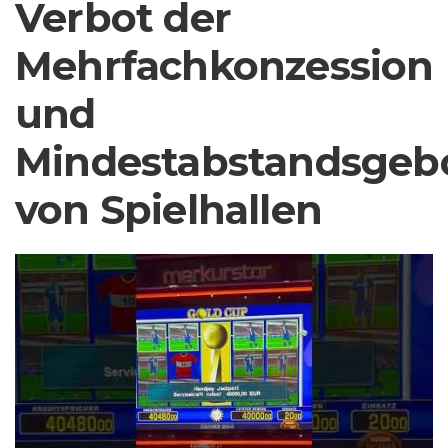
Verbot der
Mehrfachkonzession
und
Mindestabstandsgeb
von Spielhallen