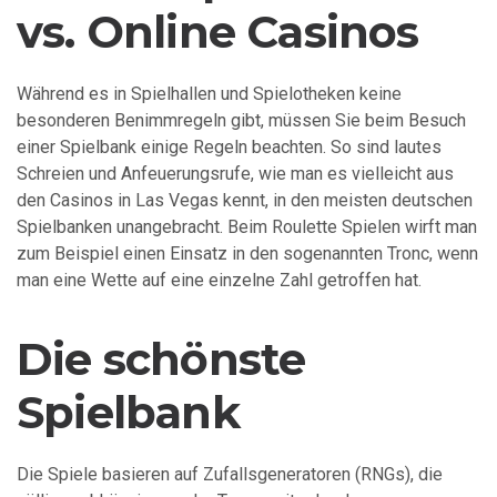
vs. Online Casinos
Während es in Spielhallen und Spielotheken keine
besonderen Benimmregeln gibt, müssen Sie beim Besuch
einer Spielbank einige Regeln beachten. So sind lautes
Schreien und Anfeuerungsrufe, wie man es vielleicht aus
den Casinos in Las Vegas kennt, in den meisten deutschen
Spielbanken unangebracht. Beim Roulette Spielen wirft man
zum Beispiel einen Einsatz in den sogenannten Tronc, wenn
man eine Wette auf eine einzelne Zahl getroffen hat.
Die schönste
Spielbank
Die Spiele basieren auf Zufallsgeneratoren (RNGs), die