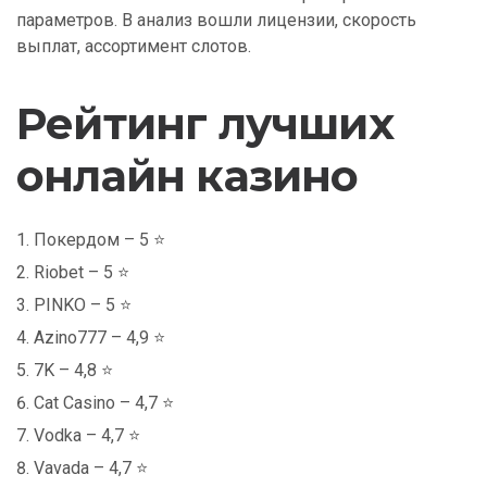
онлайн казино
Покердом – 5 ⭐
Riobet – 5 ⭐
PINKO – 5 ⭐
Azino777 – 4,9 ⭐
7K – 4,8 ⭐
Cat Casino – 4,7 ⭐
Vodka – 4,7 ⭐
Vavada – 4,7 ⭐
Onion – 4,6 ⭐
Dragon Money – 4,5 ⭐
«Первым делом стоит проверить лицензию через сайт