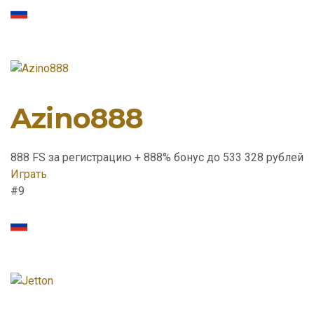
Azino888
888 FS за регистрацию + 888% бонус до 533 328 рублей
Играть
#9