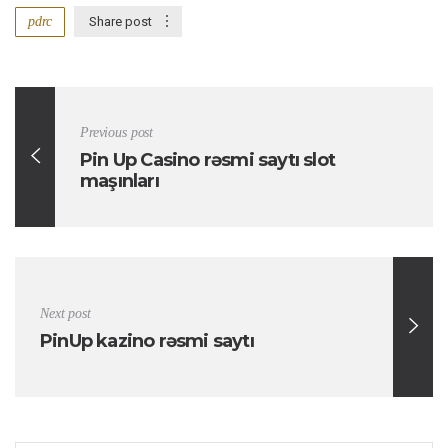
Previous post
Pin Up Casino rəsmi saytı slot
maşınları
Next post
PinUp kazino rəsmi saytı
Search
for:
Recent Posts