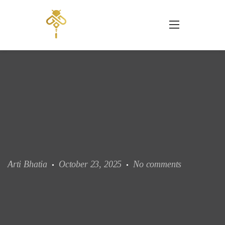
Skip
to
content
Arti Bhatia
October 23, 2025
No comments