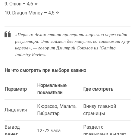
регулятора. Это займет две минуты, но сэкономит кучу
нервов», — говорит Дмитрий Соколов из iGaming
Industry Review.
На что смотреть при выборе казино
Нормальные
Параметр
Где смотреть
показатели
Кюрасао, Мальта,
Внизу главной
Лицензия
Гибралтар
страницы
Вывод
Раздел с
12-72 часа
денег
правилами выплат
Количество
От 2500 игр
Каталог игр
слотов
Способы
Минимум 8