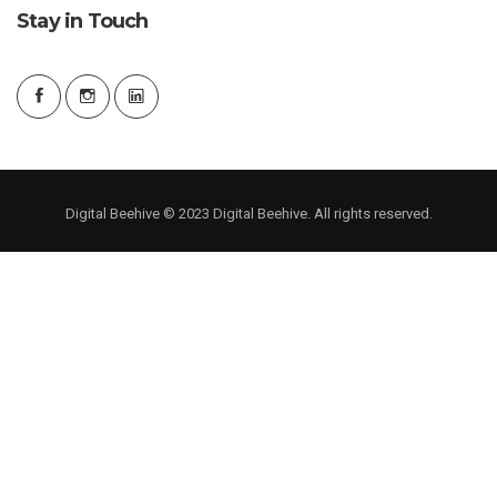
Digital Beehive © 2023 Digital Beehive. All rights reserved.