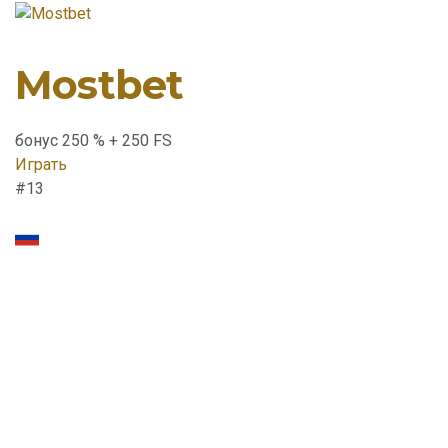
Mostbet
бонус 250 % + 250 FS
Играть
#13