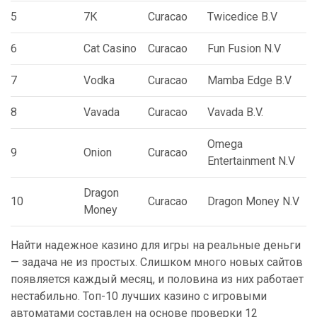
8
Vavada
Curacao
Vavada B.V.
Omega
9
Onion
Curacao
Entertainment N.V
Dragon
10
Curacao
Dragon Money N.V
Money
Найти надежное казино для игры на реальные деньги
— задача не из простых. Слишком много новых сайтов
появляется каждый месяц, и половина из них работает
нестабильно. Топ-10 лучших казино с игровыми
автоматами составлен на основе проверки 12
параметров. В анализ вошли лицензии, скорость
выплат, ассортимент слотов.
Рейтинг лучших