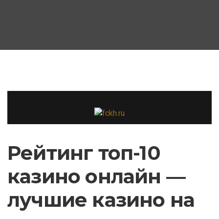
Рейтинг топ-10
казино онлайн —
лучшие казино на