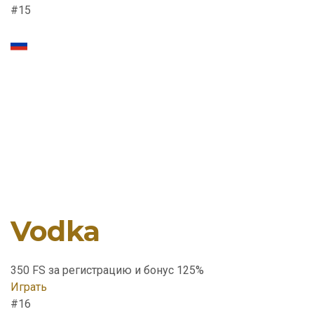
#15
Vodka
350 FS за регистрацию и бонус 125%
Играть
#16