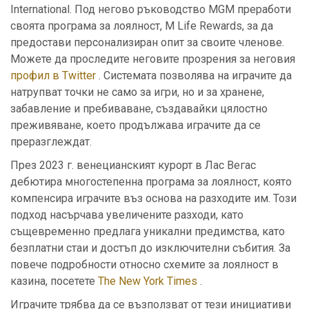
International. Под негово ръководство MGM преработи
своята програма за лоялност, M Life Rewards, за да
предостави персонализиран опит за своите членове.
Можете да проследите неговите прозрения за неговия
профил в Twitter
. Системата позволява на играчите да
натрупват точки не само за игри, но и за хранене,
забавление и пребиваване, създавайки цялостно
преживяване, което продължава играчите да се
преразглеждат.
През 2023 г. венецианският курорт в Лас Вегас
дебютира многостепенна програма за лоялност, която
компенсира играчите въз основа на разходите им. Този
подход насърчава увеличените разходи, като
същевременно предлага уникални предимства, като
безплатни стаи и достъп до изключителни събития. За
повече подробности относно схемите за лоялност в
казина, посетете
The New York Times
.
Играчите трябва да се възползват от тези инициативи