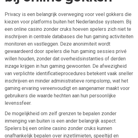
Privacy is een belangrijk overweging voor veel gokkers die
kiezen voor platforms buiten het Nederlandse systeem. Bij
een online casino zonder cruks hoeven spelers zich niet te
inschrijven in centrale databases die hun gaming activiteiten
monitoren en vastleggen. Deze anonimiteit wordt
gewaardeerd door spelers die hun gaming sessies privé
willen houden, zonder dat overheidsinstanties of derden
inzage krijgen in hun gaming gewoonten. De afwezigheid
van verplichte identificatieprocedures betekent vaak sneller
inschrijven en minder administratieve rompslomp, wat het
gaming ervaring vereenvoudigt en aangenamer maakt voor
gebruikers die waarde hechten aan hun persoonlijke
levenssfeer.
De mogelijkheid om zelf grenzen te bepalen zonder
inmenging van buiten is een ander belangrijk aspect.
Spelers bij een online casino zonder cruks kunnen
onafhankelijk bepalen over inzetlimieten, speeltijd en