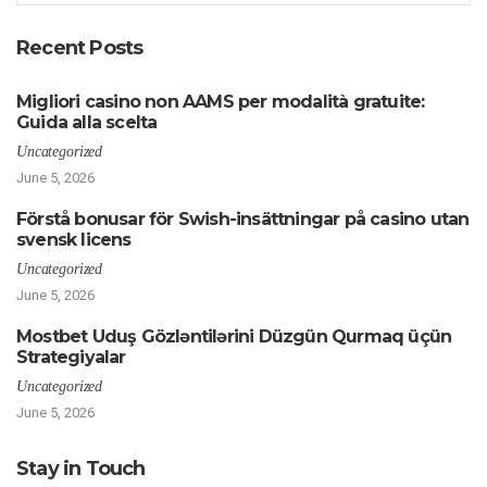
Recent Posts
Migliori casino non AAMS per modalità gratuite:
Guida alla scelta
Uncategorized
June 5, 2026
Förstå bonusar för Swish-insättningar på casino utan
svensk licens
Uncategorized
June 5, 2026
Mostbet Uduş Gözləntilərini Düzgün Qurmaq üçün
Strategiyalar
Uncategorized
June 5, 2026
Stay in Touch