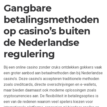
Gangbare
betalingsmethoden
op casino’s buiten
de Nederlandse
regulering
Bij een online casino zonder cruks ontdekken gokkers vaak
een groter aanbod aan betaalmethoden dan bij Nederlandse
casino’s. Deze casino’s accepteren traditionele methoden
zoals creditcards, directe overschrijvingen en e-wallets,
maar bieden daarnaast ook moderne oplossingen zoals
cryptocurrencies aan. De flexibiliteit in betalingsopties is
een van de redenen waarom veel spelers kiezen voor