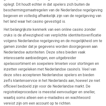
oplegt. Dit houdt echter in dat spelers zich buiten de
beschermingsmaatregelen van de Nederlandse regelgeving
begeven en volledig afhankelijk zijn van de regelgeving van
het land waar het casino gevestigd is.
Het belangrijkste kenmerk van een online casino zonder
cruks is de afwezigheid van verplichte identiteitsverificatie
volgens Nederlandse regelgeving en de mogelijkheid om te
gamen zonder dat je gegevens worden doorgegeven aan
Nederlandse autoriteiten. Deze sites bieden vaak
interessante aanbiedingen, een uitgebreider
spelassortiment en soepelere limieten voor stortingen en
inzetten vergeleken met Nederlandse casino’s. Veel van
deze sites accepteren Nederlandse spelers en bieden
zelfs klantenservice in het Nederlands aan, hoewel ze niet
officieel bedoeld zijn voor de Nederlandse markt. De
registratieprocedure is meestal eenvoudiger en sneller,
waarbij soms alleen een e-mailadres en wachtwoord
vereist zijn om een account op te richten.