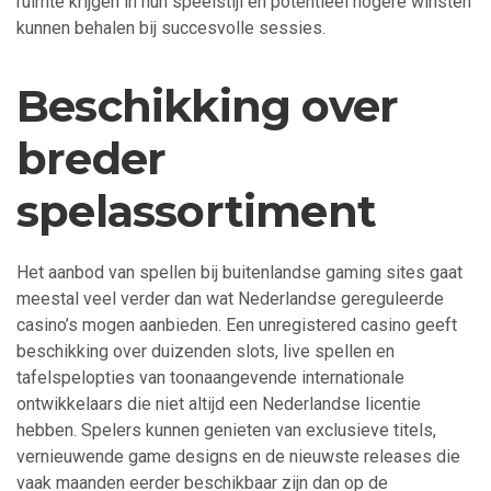
ruimte krijgen in hun speelstijl en potentieel hogere winsten
kunnen behalen bij succesvolle sessies.
Beschikking over
breder
spelassortiment
Het aanbod van spellen bij buitenlandse gaming sites gaat
meestal veel verder dan wat Nederlandse gereguleerde
casino’s mogen aanbieden. Een unregistered casino geeft
beschikking over duizenden slots, live spellen en
tafelspelopties van toonaangevende internationale
ontwikkelaars die niet altijd een Nederlandse licentie
hebben. Spelers kunnen genieten van exclusieve titels,
vernieuwende game designs en de nieuwste releases die
vaak maanden eerder beschikbaar zijn dan op de