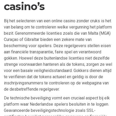
casino’s
Bij het selecteren van een online casino zonder cruks is het
van belang om te controleren welke vergunning het platform
bezit. Gerenommeerde licenties zoals die van Malta (MGA)
Curaçao of Gibraltar bieden een zekere mate van
bescherming voor spelers. Deze regelgevers stellen eisen
aan financiële transparantie, faire spel en verantwoord
gokken. Hoewel deze buitenlandse licenties niet dezelfde
strenge voorwaarden hanteren als de tokens, zorgen ze wel
voor een basale veiligheidsstandaard. Gokkers dienen altijd
te verifiëren dat de tokens actueel en geldig is door de
inschrijvingsnummers te controleren op de webpagina van
de desbetreffende regelgever.
De technische beveiliging vormt een cruciaal aspect bij elk
platform waar Nederlandse spelers besluiten in te loggen.
Geavanceerde beveiligingstechnologie zoals SSL-