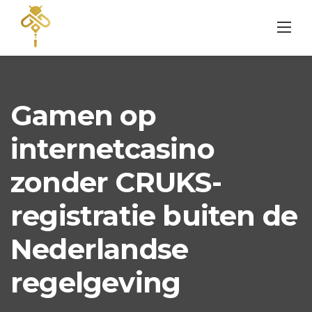
Skip
to
content
Gamen op
internetcasino
zonder CRUKS-
registratie buiten de
Nederlandse
regelgeving