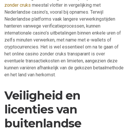
zonder cruks
meestal vlotter in vergelijking met
Nederlandse casino’s, vooral bij opnames. Terwijl
Nederlandse platforms vaak langere verwerkingstijden
hanteren vanwege verificatieprocessen, kunnen
internationale casino’s uitbetalingen binnen enkele uren of
zelfs minuten verwerken, met name met e-wallets of
cryptocurrencies. Het is wel essentieel om na te gaan of
het online casino zonder cruks transparant is over
eventuele transactiekosten en limieten, aangezien deze
kunnen variëren afhankelijk van de gekozen betaalmethode
en het land van herkomst.
Veiligheid en
licenties van
buitenlandse