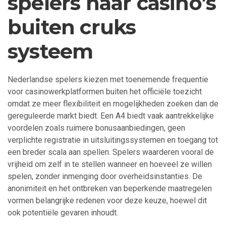
spelers naar casino’s
buiten cruks
systeem
Nederlandse spelers kiezen met toenemende frequentie
voor casinowerkplatformen buiten het officiële toezicht
omdat ze meer flexibiliteit en mogelijkheden zoeken dan de
gereguleerde markt biedt. Een A4 biedt vaak aantrekkelijke
voordelen zoals ruimere bonusaanbiedingen, geen
verplichte registratie in uitsluitingssystemen en toegang tot
een breder scala aan spellen. Spelers waarderen vooral de
vrijheid om zelf in te stellen wanneer en hoeveel ze willen
spelen, zonder inmenging door overheidsinstanties. De
anonimiteit en het ontbreken van beperkende maatregelen
vormen belangrijke redenen voor deze keuze, hoewel dit
ook potentiële gevaren inhoudt.