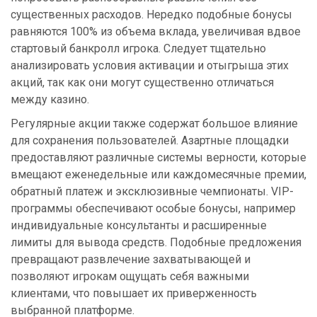
существенных расходов. Нередко подобные бонусы
равняются 100% из объема вклада, увеличивая вдвое
стартовый банкролл игрока. Следует тщательно
анализировать условия активации и отыгрыша этих
акций, так как они могут существенно отличаться
между казино.
Регулярные акции также содержат большое влияние
для сохранения пользователей. Азартные площадки
предоставляют различные системы верности, которые
вмещают еженедельные или каждомесячные премии,
обратный платеж и эксклюзивные чемпионаты. VIP-
программы обеспечивают особые бонусы, например
индивидуальные консультанты и расширенные
лимиты для вывода средств. Подобные предложения
превращают развлечение захватывающей и
позволяют игрокам ощущать себя важными
клиентами, что повышает их приверженность
выбранной платформе.