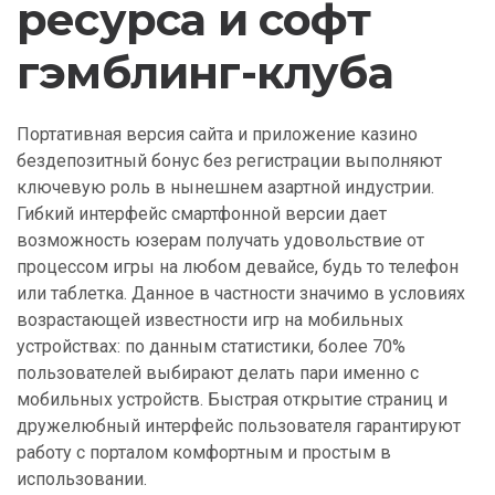
ресурса и софт
гэмблинг-клуба
Портативная версия сайта и приложение казино
бездепозитный бонус без регистрации выполняют
ключевую роль в нынешнем азартной индустрии.
Гибкий интерфейс смартфонной версии дает
возможность юзерам получать удовольствие от
процессом игры на любом девайсе, будь то телефон
или таблетка. Данное в частности значимо в условиях
возрастающей известности игр на мобильных
устройствах: по данным статистики, более 70%
пользователей выбирают делать пари именно с
мобильных устройств. Быстрая открытие страниц и
дружелюбный интерфейс пользователя гарантируют
работу с порталом комфортным и простым в
использовании.