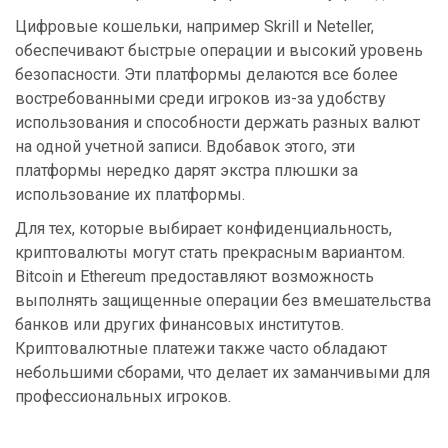
Цифровые кошельки, например Skrill и Neteller,
обеспечивают быстрые операции и высокий уровень
безопасности. Эти платформы делаются все более
востребованными среди игроков из-за удобству
использования и способности держать разных валют
на одной учетной записи. Вдобавок этого, эти
платформы нередко дарят экстра плюшки за
использование их платформы.
Для тех, которые выбирает конфиденциальность,
криптовалюты могут стать прекрасным вариантом.
Bitcoin и Ethereum предоставляют возможность
выполнять защищенные операции без вмешательства
банков или других финансовых институтов.
Криптовалютные платежи также часто обладают
небольшими сборами, что делает их заманчивыми для
профессиональных игроков.