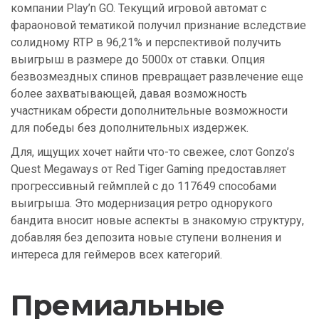
компании Play’n GO. Текущий игровой автомат с
фараоновой тематикой получил признание вследствие
солидному RTP в 96,21% и перспективой получить
выигрыш в размере до 5000x от ставки. Опция
безвозмездных спинов превращает развлечение еще
более захватывающей, давая возможность
участникам обрести дополнительные возможности
для победы без дополнительных издержек.
Для, ищущих хочет найти что-то свежее, слот Gonzo’s
Quest Megaways от Red Tiger Gaming предоставляет
прогрессивный геймплей с до 117649 способами
выигрыша. Это модернизация ретро однорукого
бандита вносит новые аспекты в знакомую структуру,
добавляя без депозита новые ступени волнения и
интереса для геймеров всех категорий.
Премиальные