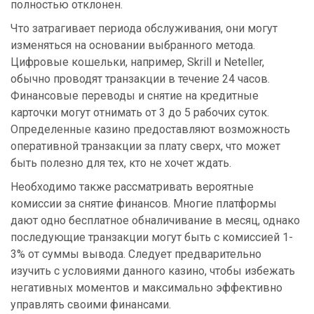
полностью отклонен.
Что затрагивает периода обслуживания, они могут
изменяться на основании выбранного метода.
Цифровые кошельки, например, Skrill и Neteller,
обычно проводят транзакции в течение 24 часов.
Финансовые переводы и снятие на кредитные
карточки могут отнимать от 3 до 5 рабочих суток.
Определенные казино предоставляют возможность
оперативной транзакции за плату сверх, что может
быть полезно для тех, кто не хочет ждать.
Необходимо также рассматривать вероятные
комиссии за снятие финансов. Многие платформы
дают одно бесплатное обналичивание в месяц, однако
последующие транзакции могут быть с комиссией 1-
3% от суммы вывода. Следует предварительно
изучить с условиями данного казино, чтобы избежать
негативных моментов и максимально эффективно
управлять своими финансами.