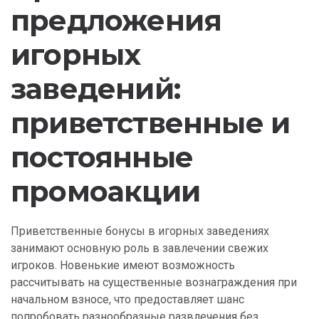
предложения
игорных
заведений:
приветственные и
постоянные
промоакции
Приветственные бонусы в игорных заведениях
занимают основную роль в завлечении свежих
игроков. Новенькие имеют возможность
рассчитывать на существенные вознаграждения при
начальном взносе, что предоставляет шанс
попробовать разнообразные развлечения без