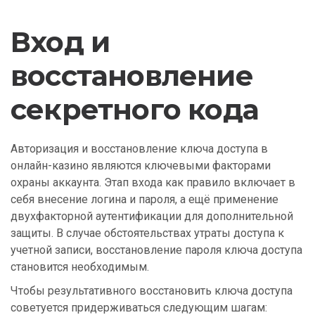
Вход и
восстановление
секретного кода
Авторизация и восстановление ключа доступа в
онлайн-казино являются ключевыми факторами
охраны аккаунта. Этап входа как правило включает в
себя внесение логина и пароля, а ещё применение
двухфакторной аутентификации для дополнительной
защиты. В случае обстоятельствах утраты доступа к
учетной записи, восстановление пароля ключа доступа
становится необходимым.
Чтобы результативного восстановить ключа доступа
советуется придерживаться следующим шагам: