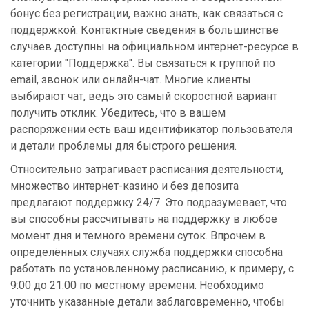
бонус без регистрации, важно знать, как связаться с
поддержкой. Контактные сведения в большинстве
случаев доступны на официальном интернет-ресурсе в
категории "Поддержка". Вы связаться к группой по
email, звонок или онлайн-чат. Многие клиенты
выбирают чат, ведь это самый скоростной вариант
получить отклик. Убедитесь, что в вашем
распоряжении есть ваш идентификатор пользователя
и детали проблемы для быстрого решения.
Относительно затрагивает расписания деятельности,
множество интернет-казино и без депозита
предлагают поддержку 24/7. Это подразумевает, что
вы способны рассчитывать на поддержку в любое
момент дня и темного времени суток. Впрочем в
определённых случаях служба поддержки способна
работать по установленному расписанию, к примеру, с
9:00 до 21:00 по местному времени. Необходимо
уточнить указанные детали заблаговременно, чтобы