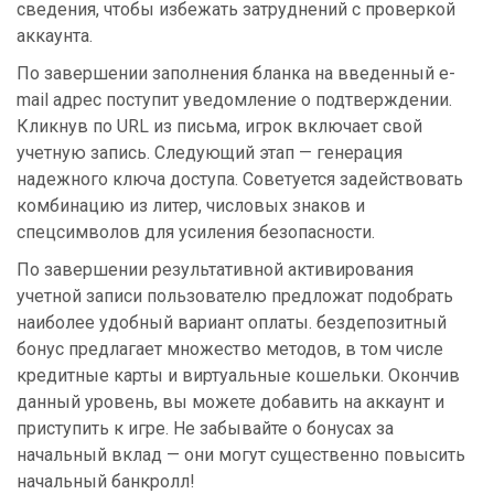
сведения, чтобы избежать затруднений с проверкой
аккаунта.
По завершении заполнения бланка на введенный e-
mail адрес поступит уведомление о подтверждении.
Кликнув по URL из письма, игрок включает свой
учетную запись. Следующий этап — генерация
надежного ключа доступа. Советуется задействовать
комбинацию из литер, числовых знаков и
спецсимволов для усиления безопасности.
По завершении результативной активирования
учетной записи пользователю предложат подобрать
наиболее удобный вариант оплаты. бездепозитный
бонус предлагает множество методов, в том числе
кредитные карты и виртуальные кошельки. Окончив
данный уровень, вы можете добавить на аккаунт и
приступить к игре. Не забывайте о бонусах за
начальный вклад — они могут существенно повысить
начальный банкролл!