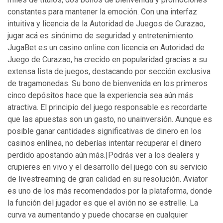
constantes para mantener la emoción. Con una interfaz
intuitiva y licencia de la Autoridad de Juegos de Curazao,
jugar acá es sinónimo de seguridad y entretenimiento.
JugaBet es un casino online con licencia en Autoridad de
Juego de Curazao, ha crecido en popularidad gracias a su
extensa lista de juegos, destacando por sección exclusiva
de tragamonedas. Su bono de bienvenida en los primeros
cinco depósitos hace que la experiencia sea aún más
atractiva. El principio del juego responsable es recordarte
que las apuestas son un gasto, no unainversión. Aunque es
posible ganar cantidades significativas de dinero en los
casinos enlínea, no deberías intentar recuperar el dinero
perdido apostando aún más.|Podrás ver a los dealers y
crupieres en vivo y el desarrollo del juego con su servicio
de livestreaming de gran calidad en su resolución. Aviator
es uno de los más recomendados por la plataforma, donde
la función del jugador es que el avión no se estrelle. La
curva va aumentando y puede chocarse en cualquier