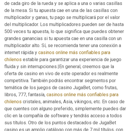
de cada giro de la rueda y se aplica a una o varias casillas
de la mesa. Si tu apuesta cae en una de las casillas con
multiplicador y ganas, tu pago se multiplicará por el valor
del multiplicador. Los multiplicadores pueden ser de hasta
500 veces tu apuesta, lo que significa que puedes obtener
grandes ganancias si tu apuesta cae en una casilla con un
multiplicador alto. Sí, se recomienda tener una conexión a
internet rápida y
casinos online más confiables para
chilenos
estable para garantizar una experiencia de juego
fluida y sin interrupciones.|En general, creemos que la
oferta de casino en vivo de este operador es realmente
competitiva. También podrás encontrar segmentos por
temática de los juegos de casino JugaBet, como frutas,
libros, 777, fantasía,
casinos online más confiables para
chilenos
cristales, animales, Asia, vikingos, etc. En caso de
que cuentes con alguno preferido, simplemente puedes dar
clic en la compañía de software y tendrás acceso a todos
sus títulos. Otro de los puntos destacados de JugaBet
casino es un amplio catálogo con más de 7 mil títulos, con