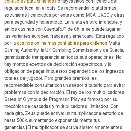
confiables para chilenos
no haycasinos con licencia del
regulador local en el país. Se recomiendan plataformas
extranjeras licenciadas por entes como MGA, UKGC y otras
para seguridad y honestidad. La ruleta es otro infaltable, y
en los casinos con CuentaRUT de Chile se puede jugar en
las variantes europea, francesa y americana.|Está regulado
por la
casinos online más confiables para chilenos
Malta
Gaming Authority, la UK Gambling Commission y de Suecia,
garantizando transparencia en todas sus operaciones. No
hay montos exentos de declaración específicos, y la
obligación de pagar impuestos dependerá de los ingresos
totales del jugador. Para grandes premios, es
recomendable consultar con un asesor tributario para evitar
problemas con la declaración. El rey de los multiplicadores
Gates of Olympus de Pragmatic Play es famoso por su
mecánica de cascadas y multiplicadores ilimitados. Con
cada giro, Zeus puede activar un multiplicador aleatorio de
hasta 500x, aumentando exponencialmente tus
ganancias.|El multiplicador se activa aleatoriamente antes