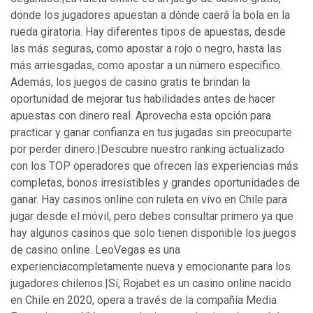
donde los jugadores apuestan a dónde caerá la bola en la
rueda giratoria. Hay diferentes tipos de apuestas, desde
las más seguras, como apostar a rojo o negro, hasta las
más arriesgadas, como apostar a un número específico.
Además, los juegos de casino gratis te brindan la
oportunidad de mejorar tus habilidades antes de hacer
apuestas con dinero real. Aprovecha esta opción para
practicar y ganar confianza en tus jugadas sin preocuparte
por perder dinero.|Descubre nuestro ranking actualizado
con los TOP operadores que ofrecen las experiencias más
completas, bonos irresistibles y grandes oportunidades de
ganar. Hay casinos online con ruleta en vivo en Chile para
jugar desde el móvil, pero debes consultar primero ya que
hay algunos casinos que solo tienen disponible los juegos
de casino online. LeoVegas es una
experienciacompletamente nueva y emocionante para los
jugadores chilenos.|Sí, Rojabet es un casino online nacido
en Chile en 2020, opera a través de la compañía Media