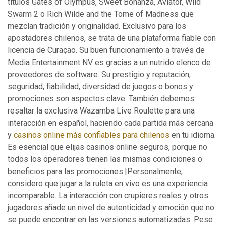
títulos Gates of Olympus, Sweet Bonanza, Aviator, Wild
confiables 2025|Top
Swarm 2 o Rich Wilde and the Tome of Madness que
mezclan tradición y originalidad. Exclusivo para los
5 mejores casinos
apostadores chilenos, se trata de una plataforma fiable con
licencia de Curaçao. Su buen funcionamiento a través de
online CuentaRUT
Media Entertainment NV es gracias a un nutrido elenco de
proveedores de software. Su prestigio y reputación,
para jugar en
seguridad, fiabilidad, diversidad de juegos o bonos y
promociones son aspectos clave. También debemos
Chile|Casinos online
resaltar la exclusiva Wazamba Live Roulette para una
interacción en español, haciendo cada partida más cercana
legales en Chile|Los
y
casinos online más confiables para chilenos
en tu idioma.
Es esencial que elijas casinos online seguros, porque no
Mejores Casinos
todos los operadores tienen las mismas condiciones o
beneficios para las promociones.|Personalmente,
Online en Chile para
considero que jugar a la ruleta en vivo es una experiencia
incomparable. La interacción con crupieres reales y otros
ganar en grande en
jugadores añade un nivel de autenticidad y emoción que no
se puede encontrar en las versiones automatizadas. Pese