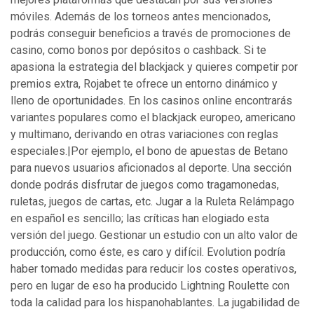
móviles. Además de los torneos antes mencionados,
podrás conseguir beneficios a través de promociones de
casino, como bonos por depósitos o cashback. Si te
apasiona la estrategia del blackjack y quieres competir por
premios extra, Rojabet te ofrece un entorno dinámico y
lleno de oportunidades. En los casinos online encontrarás
variantes populares como el blackjack europeo, americano
y multimano, derivando en otras variaciones con reglas
especiales.|Por ejemplo, el bono de apuestas de Betano
para nuevos usuarios aficionados al deporte. Una sección
donde podrás disfrutar de juegos como tragamonedas,
ruletas, juegos de cartas, etc. Jugar a la Ruleta Relámpago
en español es sencillo; las críticas han elogiado esta
versión del juego. Gestionar un estudio con un alto valor de
producción, como éste, es caro y difícil. Evolution podría
haber tomado medidas para reducir los costes operativos,
pero en lugar de eso ha producido Lightning Roulette con
toda la calidad para los hispanohablantes. La jugabilidad de