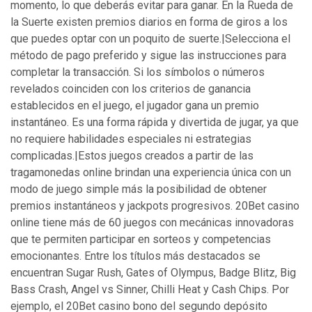
momento, lo que deberás evitar para ganar. En la Rueda de
la Suerte existen premios diarios en forma de giros a los
que puedes optar con un poquito de suerte.|Selecciona el
método de pago preferido y sigue las instrucciones para
completar la transacción. Si los símbolos o números
revelados coinciden con los criterios de ganancia
establecidos en el juego, el jugador gana un premio
instantáneo. Es una forma rápida y divertida de jugar, ya que
no requiere habilidades especiales ni estrategias
complicadas.|Estos juegos creados a partir de las
tragamonedas online brindan una experiencia única con un
modo de juego simple más la posibilidad de obtener
premios instantáneos y jackpots progresivos. 20Bet casino
online tiene más de 60 juegos con mecánicas innovadoras
que te permiten participar en sorteos y competencias
emocionantes. Entre los títulos más destacados se
encuentran Sugar Rush, Gates of Olympus, Badge Blitz, Big
Bass Crash, Angel vs Sinner, Chilli Heat y Cash Chips. Por
ejemplo, el 20Bet casino bono del segundo depósito