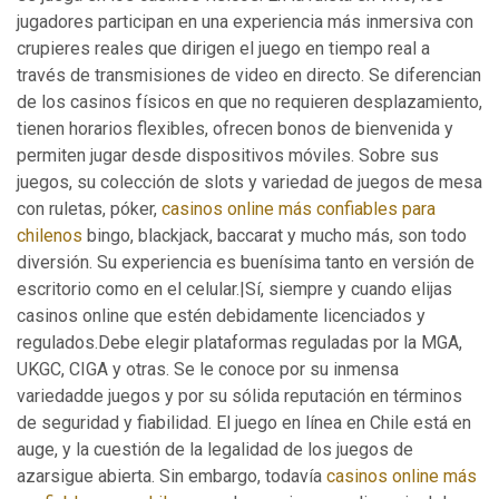
jugadores participan en una experiencia más inmersiva con
crupieres reales que dirigen el juego en tiempo real a
través de transmisiones de video en directo. Se diferencian
de los casinos físicos en que no requieren desplazamiento,
tienen horarios flexibles, ofrecen bonos de bienvenida y
permiten jugar desde dispositivos móviles. Sobre sus
juegos, su colección de slots y variedad de juegos de mesa
con ruletas, póker,
casinos online más confiables para
chilenos
bingo, blackjack, baccarat y mucho más, son todo
diversión. Su experiencia es buenísima tanto en versión de
escritorio como en el celular.|Sí, siempre y cuando elijas
casinos online que estén debidamente licenciados y
regulados.Debe elegir plataformas reguladas por la MGA,
UKGC, CIGA y otras. Se le conoce por su inmensa
variedadde juegos y por su sólida reputación en términos
de seguridad y fiabilidad. El juego en línea en Chile está en
auge, y la cuestión de la legalidad de los juegos de
azarsigue abierta. Sin embargo, todavía
casinos online más