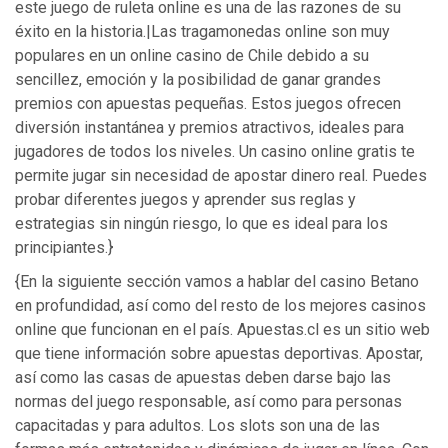
este juego de ruleta online es una de las razones de su
éxito en la historia.|Las tragamonedas online son muy
populares en un online casino de Chile debido a su
sencillez, emoción y la posibilidad de ganar grandes
premios con apuestas pequeñas. Estos juegos ofrecen
diversión instantánea y premios atractivos, ideales para
jugadores de todos los niveles. Un casino online gratis te
permite jugar sin necesidad de apostar dinero real. Puedes
probar diferentes juegos y aprender sus reglas y
estrategias sin ningún riesgo, lo que es ideal para los
principiantes.}
{En la siguiente sección vamos a hablar del casino Betano
en profundidad, así como del resto de los mejores casinos
online que funcionan en el país. Apuestas.cl es un sitio web
que tiene información sobre apuestas deportivas. Apostar,
así como las casas de apuestas deben darse bajo las
normas del juego responsable, así como para personas
capacitadas y para adultos. Los slots son una de las