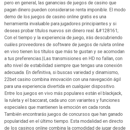
pero en general, las ganancias de juegos de casino que
pagan dinero pueden considerarse renta imponible. El modo
demo de los juegos de casino online gratis es una
herramienta invaluable para jugadores principiantes y si
deseas probar títulos nuevos sin dinero real. &#128161;
Con el tiempo y la experiencia de juego, irás descubriendo
cuáles proveedores de software de juegos de ruleta online
en vivo tienen los títulos que más te gustan y se acomodan
a tus preferencias.|Las transmisiones en HD no fallan, con
alto nivel de estabilidad siempre que tengas una conexión
adecuada. En definitiva, si buscas variedad y dinamismo,
22bet casino combina innovación con una navegación ágil
para una experiencia divertida en cualquier dispositivo.
Entre los juegos en vivo más populares están el blackjack,
la ruleta y el baccarat, cada uno con variantes y funciones
especiales que mantienen la emoción en cada ronda.
También encontrarás juegos de concursos que han ganado
popularidad en el último tiempo. Esta modalidad en directo
de los casinos online combina la comodidad de jugar desde