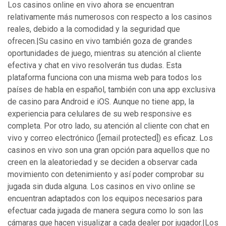
Los casinos online en vivo ahora se encuentran
relativamente más numerosos con respecto a los casinos
reales, debido a la comodidad y la seguridad que
ofrecen.|Su casino en vivo también goza de grandes
oportunidades de juego, mientras su atención al cliente
efectiva y chat en vivo resolverán tus dudas. Esta
plataforma funciona con una misma web para todos los
países de habla en español, también con una app exclusiva
de casino para Android e iOS. Aunque no tiene app, la
experiencia para celulares de su web responsive es
completa. Por otro lado, su atención al cliente con chat en
vivo y correo electrónico ([email protected]) es eficaz. Los
casinos en vivo son una gran opción para aquellos que no
creen en la aleatoriedad y se deciden a observar cada
movimiento con detenimiento y así poder comprobar su
jugada sin duda alguna. Los casinos en vivo online se
encuentran adaptados con los equipos necesarios para
efectuar cada jugada de manera segura como lo son las
cámaras que hacen visualizar a cada dealer por jugador.|Los