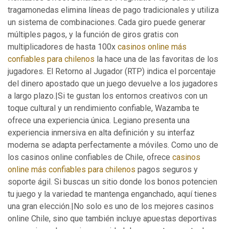
tragamonedas elimina líneas de pago tradicionales y utiliza
de Bienvenida}
un sistema de combinaciones. Cada giro puede generar
múltiples pagos, y la función de giros gratis con
multiplicadores de hasta 100x
casinos online más
Arti Bhatia
August 5, 2025
No comments
confiables para chilenos
la hace una de las favoritas de los
jugadores. El Retorno al Jugador (RTP) indica el porcentaje
del dinero apostado que un juego devuelve a los jugadores
a largo plazo.|Si te gustan los entornos creativos con un
toque cultural y un rendimiento confiable, Wazamba te
ofrece una experiencia única. Legiano presenta una
experiencia inmersiva en alta definición y su interfaz
moderna se adapta perfectamente a móviles. Como uno de
los casinos online confiables de Chile, ofrece
casinos
online más confiables para chilenos
pagos seguros y
soporte ágil. Si buscas un sitio donde los bonos potencien
tu juego y la variedad te mantenga enganchado, aquí tienes
una gran elección.|No solo es uno de los mejores casinos
online Chile, sino que también incluye apuestas deportivas