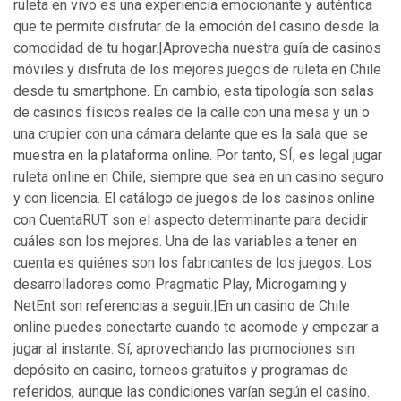
ruleta en vivo es una experiencia emocionante y auténtica
que te permite disfrutar de la emoción del casino desde la
comodidad de tu hogar.|Aprovecha nuestra guía de casinos
móviles y disfruta de los mejores juegos de ruleta en Chile
desde tu smartphone. En cambio, esta tipología son salas
de casinos físicos reales de la calle con una mesa y un o
una crupier con una cámara delante que es la sala que se
muestra en la plataforma online. Por tanto, SÍ, es legal jugar
ruleta online en Chile, siempre que sea en un casino seguro
y con licencia. El catálogo de juegos de los casinos online
con CuentaRUT son el aspecto determinante para decidir
cuáles son los mejores. Una de las variables a tener en
cuenta es quiénes son los fabricantes de los juegos. Los
desarrolladores como Pragmatic Play, Microgaming y
NetEnt son referencias a seguir.|En un casino de Chile
online puedes conectarte cuando te acomode y empezar a
jugar al instante. Sí, aprovechando las promociones sin
depósito en casino, torneos gratuitos y programas de
referidos, aunque las condiciones varían según el casino.