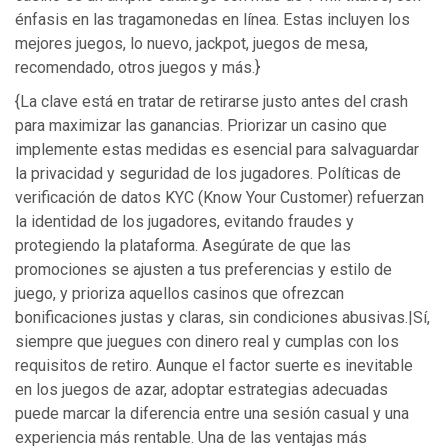
énfasis en las tragamonedas en línea. Estas incluyen los
mejores juegos, lo nuevo, jackpot, juegos de mesa,
recomendado, otros juegos y más.}
{La clave está en tratar de retirarse justo antes del crash
para maximizar las ganancias. Priorizar un casino que
implemente estas medidas es esencial para salvaguardar
la privacidad y seguridad de los jugadores. Políticas de
verificación de datos KYC (Know Your Customer) refuerzan
la identidad de los jugadores, evitando fraudes y
protegiendo la plataforma. Asegúrate de que las
promociones se ajusten a tus preferencias y estilo de
juego, y prioriza aquellos casinos que ofrezcan
bonificaciones justas y claras, sin condiciones abusivas.|Sí,
siempre que juegues con dinero real y cumplas con los
requisitos de retiro. Aunque el factor suerte es inevitable
en los juegos de azar, adoptar estrategias adecuadas
puede marcar la diferencia entre una sesión casual y una
experiencia más rentable. Una de las ventajas más