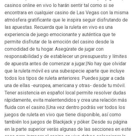
casinos online en vivo lo harán sentir tal como si se
encontrara en cualquier casino de Las Vegas con la misma
atmósfera gratificante que le inspira seguir disfrutando de
las apuestas. Recuerda que la ruleta en vivo es una
experiencia de juego emocionante y auténtica que te
permite disfrutar de la emoción del casino desde la
comodidad de tu hogar. Asegúrate de jugar con
responsabilidad y de establecer un presupuesto y límites
de apuesta antes de comenzar a jugar.|No hay que olvidar
que la ruleta móvil es una subespecie aparte que incluye
todos los tipos de ruleta anteriores. Puedes jugar a cada
una de ellas -europea, americana y otras- desde tu móvil.
Tener asistencia en español local permite resolver dudas
rápidamente, evita malentendidos y crea una relación más
fluida con el casino.|Una vez dentro podrás ver todos los
juegos de ruleta en vivo que tiene disponible, así como
también los juegos de Blackjack y póker. Desde su página
en la parte superior verás algunas de las secciones en este