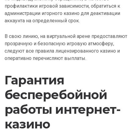
профилактики игровой зависимости, обратиться к
администрации игорного казино для деактивации
аккаунта на определенный срок.
В свою линию, на виртуальной арене предоставляют
прозрачную и безопасную игровую атмосферу,
следуют все правила лицензированного казино и
оперативно перечисляют выплаты.
Гарантия
бесперебойной
работы интернет-
казино