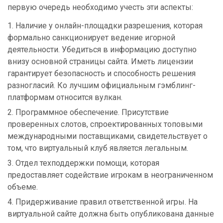
первую очередь необходимо учесть эти аспекты:
Наличие у онлайн-площадки разрешения, которая
формально санкционирует ведение игорной
деятельности. Убедиться в информацию доступно
внизу основной страницы сайта. Иметь лицензии
гарантирует безопасность и способность решения
разногласий. Ко лучшим официальным гэмблинг-
платформам относится вулкан.
Программное обеспечение. Присутствие
проверенных слотов, спроектированных топовыми
международными поставщиками, свидетельствует о
том, что виртуальный клуб является легальным.
Отдел техподдержки помощи, которая
предоставляет содействие игрокам в неограниченном
объеме.
Придерживание правил ответственной игры. На
виртуальной сайте должна быть опубликована данные