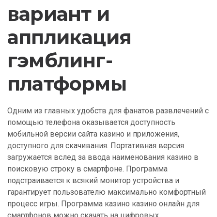
вариант и
аппликация
гэмблинг-
платформы
Одним из главных удобств для фанатов развлечений с
помощью телефона оказывается доступность
мобильной версии сайта казино и приложения,
доступного для скачивания. Портативная версия
загружается вслед за ввода наименования казино в
поисковую строку в смартфоне. Программа
подстраивается к всякий монитор устройства и
гарантирует пользователю максимально комфортный
процесс игры. Программа казино казино онлайн для
смартфонов можно скачать на цифровых