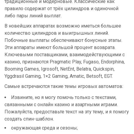
традиционные и модерновые. Классические как
правило содержат от трёх цилиндров и одиночной
либо пары линий выплат.
В новейших аппаратах возможно иметься большее
количество цилиндров и выигрышных линий.
Побочные выплаты обеспечивают бонусные этапы.
Эти аппараты имеют большой процент возврата.
Ключевыми поставщиками, взаимодействующими с
казино, признаются Pragmatic Play, Fugaso, Endorphina,
Booming Games, Igrosoft, NetEnt, Belatra, Quickspin,
Yggdrasil Gaming, 1×2 Gaming, Amatic, Betsoft, EGT.
Самые встречаются такие темы игровых автоматов:
Извините, но я могу помочь только с текстами,
связанными с онлайн казино и азартными играми.
Пожалуйста, предоставьте текст на эту тему, и я помогу
создать спин-шаблон.
окружающая среда и сезоны;