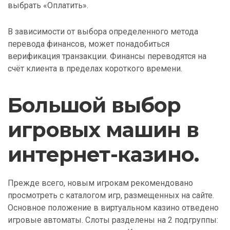
выбрать «Оплатить».
В зависимости от выбора определенного метода
перевода финансов, может понадобиться
верификация транзакции. Финансы переводятся на
счёт клиента в пределах короткого времени.
Большой выбор
игровых машин в
интернет-казино.
Прежде всего, новым игрокам рекомендовано
просмотреть с каталогом игр, размещенных на сайте.
Основное положение в виртуальном казино отведено
игровые автоматы. Слоты разделены на 2 подгруппы: