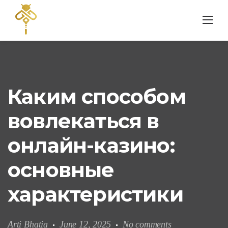
Skip
to
content
Каким способом
вовлекаться в
онлайн-казино:
основные
характеристики
Arti Bhatia
June 12, 2025
No comments