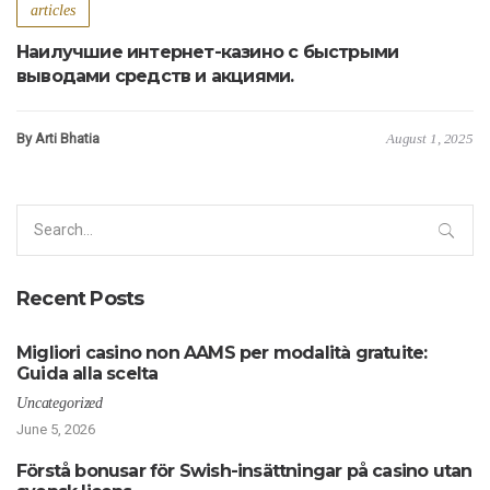
articles
Наилучшие интернет-казино с быстрыми
выводами средств и акциями.
By Arti Bhatia
August 1, 2025
Search
for:
Recent Posts
Migliori casino non AAMS per modalità gratuite:
Guida alla scelta
Uncategorized
June 5, 2026
Förstå bonusar för Swish-insättningar på casino utan