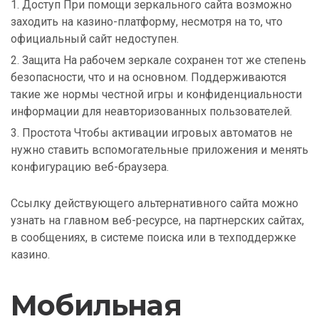
Доступ При помощи зеркального сайта возможно
заходить на казино-платформу, несмотря на то, что
официальный сайт недоступен.
Защита На рабочем зеркале сохранен тот же степень
безопасности, что и на основном. Поддерживаются
такие же нормы честной игры и конфиденциальности
информации для неавторизованных пользователей.
Простота Чтобы активации игровых автоматов не
нужно ставить вспомогательные приложения и менять
конфигурацию веб-браузера.
Ссылку действующего альтернативного сайта можно
узнать на главном веб-ресурсе, на партнерских сайтах,
в сообщениях, в системе поиска или в техподдержке
казино.
Мобильная