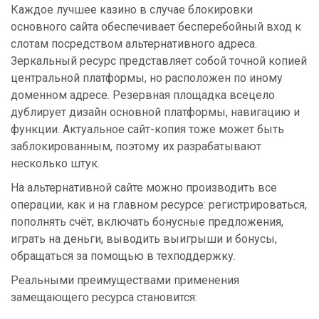
Каждое лучшее казино в случае блокировки
основного сайта обеспечивает бесперебойный вход к
слотам посредством альтернативного адреса.
Зеркальный ресурс представляет собой точной копией
центральной платформы, но расположен по иному
доменном адресе. Резервная площадка всецело
дублирует дизайн основной платформы, навигацию и
функции. Актуальное сайт-копия тоже может быть
заблокированным, поэтому их разрабатывают
несколько штук.
На альтернативной сайте можно производить все
операции, как и на главном ресурсе: регистрироваться,
пополнять счёт, включать бонусные предложения,
играть на деньги, выводить выигрыши и бонусы,
обращаться за помощью в техподдержку.
Реальными преимуществами применения
замещающего ресурса становится: