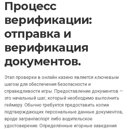
Процесс
верификации:
отправка и
верификация
документов.
Этап проверки в онлайн казино является ключевым
шагом для обеспечения безопасности и
справедливости игры. Предоставление документов —
это начальный шаг, который необходимо выполнить
геймеру. Обычно требуется предоставить копии
подтверждающих персональные данные документов,
вроде загранпаспорт либо водительское
удостоверение. Определённые игорные заведения