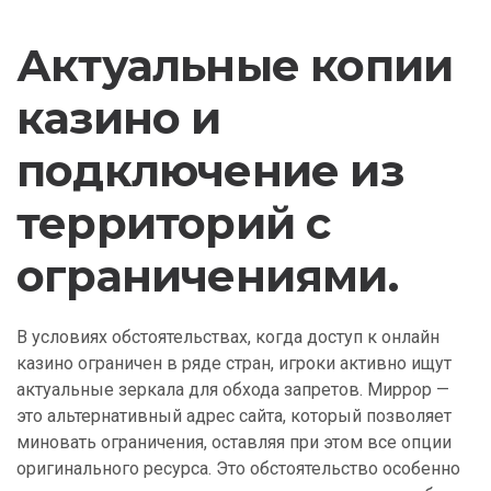
Актуальные копии
казино и
подключение из
территорий с
ограничениями.
В условиях обстоятельствах, когда доступ к онлайн
казино ограничен в ряде стран, игроки активно ищут
актуальные зеркала для обхода запретов. Миррор —
это альтернативный адрес сайта, который позволяет
миновать ограничения, оставляя при этом все опции
оригинального ресурса. Это обстоятельство особенно