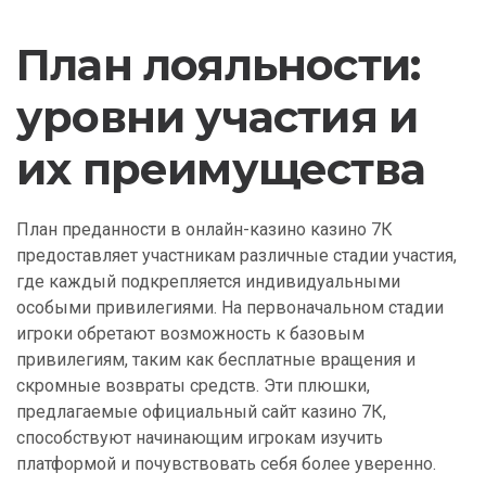
План лояльности:
уровни участия и
их преимущества
План преданности в онлайн-казино казино 7К
предоставляет участникам различные стадии участия,
где каждый подкрепляется индивидуальными
особыми привилегиями. На первоначальном стадии
игроки обретают возможность к базовым
привилегиям, таким как бесплатные вращения и
скромные возвраты средств. Эти плюшки,
предлагаемые официальный сайт казино 7К,
способствуют начинающим игрокам изучить
платформой и почувствовать себя более уверенно.