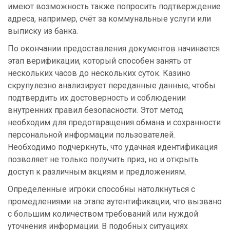
имеют возможность также попросить подтверждение
адреса, например, счёт за коммунальные услуги или
выписку из банка.
По окончании предоставления документов начинается
этап верификации, который способен занять от
нескольких часов до нескольких суток. Казино
скрупулезно анализирует переданные данные, чтобы
подтвердить их достоверность и соблюдении
внутренних правил безопасности. Этот метод
необходим для предотвращения обмана и сохранности
персональной информации пользователей.
Необходимо подчеркнуть, что удачная идентификация
позволяет не только получить приз, но и открыть
доступ к различным акциям и предложениям.
Определенные игроки способны натолкнуться с
промедлениями на этапе аутентификации, что вызвано
с большим количеством требований или нуждой
уточнения информации. В подобных ситуациях