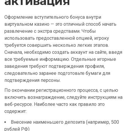
активация
Оформление вступительного бонуса внутри
виртуальном казино — это отличный способ начать
развлечение с экстра средствами. Чтобы
использовать предоставленной опцией, игроку
требуется совершить несколько легких этапов.
Сначала, необходимо создать аккаунт на сайте, введя
все требуемые информацию. Отдельные игорные
заведения требуют подтверждения профиля,
следовательно заранее подготовьте бумаги для
подтверждения персоны.
По окончании регистрационного процесса, с целью
включить вознаграждение, следуйте инструкциям на
веб-ресурсе. Наиболее часто как правило это
содержит:
Внесение наименьшего депозита (например, 500
рублей РФ)