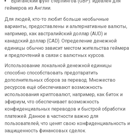
Британский фунт стерлингов (GBP): идеален для
геймеров из Англии.
Для людей, кто-то любит больше необычные
варианты, предоставлены и альтернативные валюты,
например, как австралийский доллар (AUD) и
канадский доллар (CAD). Определение денежной
единицы обычно зависит местом жительства геймера
и предпочтений в связи с валютных курсов.
Использование локальной денежной единицы
способно способствовать предотвратить
дополнительных сборов за перевод. Множество
ресурсов ещё обеспечивают возможность
использования криптовалют, например, как биток и
эфириум, что обеспечивает возможность
конфиденциальных переводов и быстрой обработки
платежей. Данное в частности важно для
пользователей, что ценят свою конфиденциальность и
защищенность финансовых сделок.