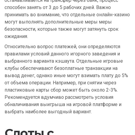
останавливается на трансфер через банк, процесс
способен занять от 3 до 5 рабочих дней. Важно
принимать во внимание, что отдельные онлайн-казино
могут выполнять дополнительные меры меры
безопасности, которые также могут затянуть срок
ожидания.
Относительно вопрос платежей, они определяются
правилами условий данного игорного заведения и
выбранного варианта кэшаута. Отдельные игровые
клубы обеспечивают безоплатные транзакции на
вывод денег, однако иные могут взимать плату до 5%
от объема операции. Например, при снятии через
пластиковые карты сбор может быть около 2-3%.
Рекомендуется вдумчиво рассмотреть условия
обналичивания выигрыша на игровой платформе и
выбрать наиболее выгодный вариант.
Слоты с