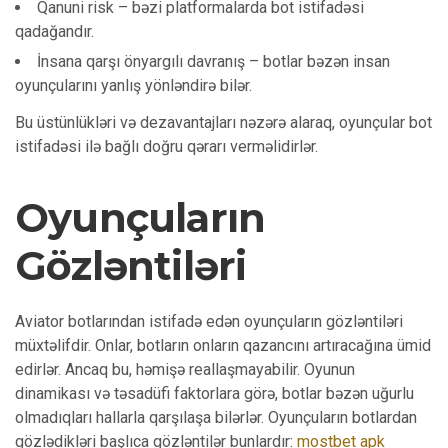
Qanuni risk – bəzi platformalarda bot istifadəsi
qadağandır.
İnsana qarşı önyargılı davranış – botlar bəzən insan
oyunçularını yanlış yönləndirə bilər.
Bu üstünlükləri və dezavantajları nəzərə alaraq, oyunçular bot
istifadəsi ilə bağlı doğru qərarı verməlidirlər.
Oyunçuların
Gözləntiləri
Aviator botlarından istifadə edən oyunçuların gözləntiləri
müxtəlifdir. Onlar, botların onların qazancını artıracağına ümid
edirlər. Ancaq bu, həmişə reallaşmayabilir. Oyunun
dinamikası və təsadüfi faktorlara görə, botlar bəzən uğurlu
olmadıqları hallarla qarşılaşa bilərlər. Oyunçuların botlardan
gözlədikləri başlıca gözləntilər bunlardır:
mostbet apk