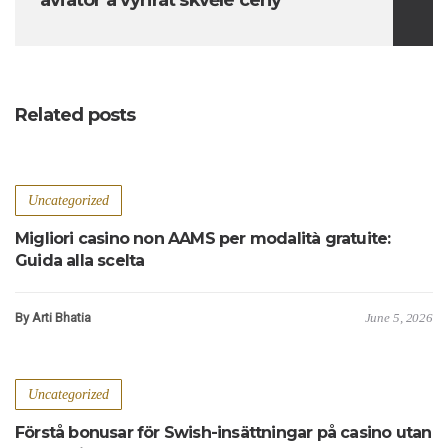
aviator a vyhrát skvělé ceny
Related posts
Uncategorized
Migliori casino non AAMS per modalità gratuite:
Guida alla scelta
By Arti Bhatia
June 5, 2026
Uncategorized
Förstå bonusar för Swish-insättningar på casino utan