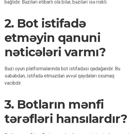
bağlıdır. Bəziləri etibarlı ola bilər, bəziləri isə riskli.
2. Bot istifadə
etməyin qanuni
nəticələri varmı?
Bəzi oyun platformalarında bot istifadəsi qadağandır. Bu
səbəbdən, istifadə etməzdən əvvəl qaydaları oxumaq
vacibdir.
3. Botların mənfi
tərəfləri hansılardır?