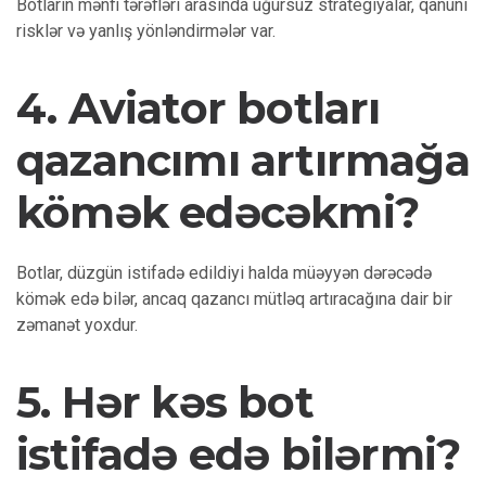
Botların mənfi tərəfləri arasında uğursuz strategiyalar, qanuni
risklər və yanlış yönləndirmələr var.
4. Aviator botları
qazancımı artırmağa
kömək edəcəkmi?
Botlar, düzgün istifadə edildiyi halda müəyyən dərəcədə
kömək edə bilər, ancaq qazancı mütləq artıracağına dair bir
zəmanət yoxdur.
5. Hər kəs bot
istifadə edə bilərmi?