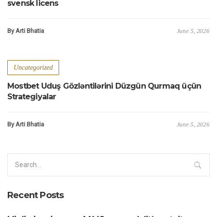
svensk licens
By Arti Bhatia
June 5, 2026
Uncategorized
Mostbet Uduş Gözləntilərini Düzgün Qurmaq üçün
Strategiyalar
By Arti Bhatia
June 5, 2026
Search
for:
Recent Posts