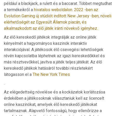
például a blackjack, a rulett és a baccarat. Többet megtudhat
a termékeikről a
hivatalos weboldalon. 2022 -ben az
Evolution Gaming új stúdiót indított New Jersey -ben, növeli
elérhetőségét az Egyesült Államok piacán, és
alkalmazkodott az élő játék iránti növekvő igényhez.
Az élő kereskedő játékok integrálják az online játék
kényelmét a hagyományos kaszinók interaktív
interakciójával. A játékosok élő csevegési lehetőségek
révén kapcsolatba léphetnek az igazi kereskedőkkel és
más résztvevőkkel, javítva a játék teljes játékát. Az élő
kereskedő játékok hatásáról további részletekért
látogasson el a
The New York Times
.
Az elégedettség növelése és a kockázatok korlátozása
érdekében a játékosoknak választaniuk kell az licencelt
online kaszinókat, amelyek élő kereskedő játékokat
tartalmaznak. Alapvető fontosságú, hogy ellenőrizze a