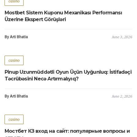
casino
Mostbet Sistem Kuponu Mexanikası Performansı
Üzerine Ekspert Görüşləri
By Arti Bhatia
June 3, 2026
casino
Pinup Uzunmüddətli Oyun Üçün Uyğunluq: İstifadəçi
Təcrübəsini Necə Artırmalıyıq?
By Arti Bhatia
June 2, 2026
casino
Мостбет КЗ вход на сайт: популярные вопросы и