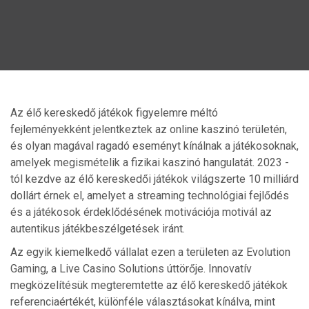
Az élő kereskedő játékok figyelemre méltó
fejleményekként jelentkeztek az online kaszinó területén,
és olyan magával ragadó eseményt kínálnak a játékosoknak,
amelyek megismételik a fizikai kaszinó hangulatát. 2023 -
tól kezdve az élő kereskedői játékok világszerte 10 milliárd
dollárt érnek el, amelyet a streaming technológiai fejlődés
és a játékosok érdeklődésének motivációja motivál az
autentikus játékbeszélgetések iránt.
Az egyik kiemelkedő vállalat ezen a területen az Evolution
Gaming, a Live Casino Solutions úttörője. Innovatív
megközelítésük megteremtette az élő kereskedő játékok
referenciaértékét, különféle választásokat kínálva, mint