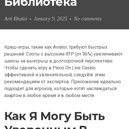
Библиотека
Arti Bhatia
January 9, 2025
No comments
Краш-игры, такие как Aviator, требуют быстрых
решений. Слоты с высоким RTP (от 96%) увеличивают
шансы на выигрыш в долгосрочной перспективе.
Чтобы сделать игру в Pinco On Line Casino
эффективной и увлекательной, следуйте этим
рекомендациям от экспертов. Приложение идеально
подходит для игроков, которые хотят наслаждаться
азартом в любое время и в любом месте.
Как Я Могу Быть