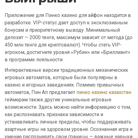
Приложение для Пинко казино для айфон находится в
разработке. VIP-статус дает доступ к эксклюзивным
бонусам и приоритетному выводу. Минимальный
депозит — 2000 тенге, максимум зависит от метода (до
450 млн тенге для криптовалют). Чтобы стать VIP-
игроком, достигните уровня «Рубин» или «Бриллиант»
в программе лояльности.
Интерактивные версии традиционных механических
игровых автоматов, которые были популярны в
казино и игорных заведениях. Помимо привычных
автоматов, Пин Ап предлагает
пинко казино казахстан
геймерам также другие уникальные игровые
возможности. Здесь можно найти информацию о том,
как распознавать признаки зависимости и
устанавливать личные пределы, чтобы поддерживать
азартные игры на здоровом уровне. Осознанная игра и
умение распознавать свои границы — важные навыки