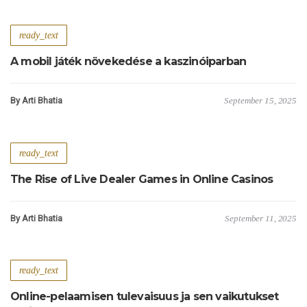
ready_text
A mobil játék növekedése a kaszinóiparban
By Arti Bhatia
September 15, 2025
ready_text
The Rise of Live Dealer Games in Online Casinos
By Arti Bhatia
September 11, 2025
ready_text
Online-pelaamisen tulevaisuus ja sen vaikutukset