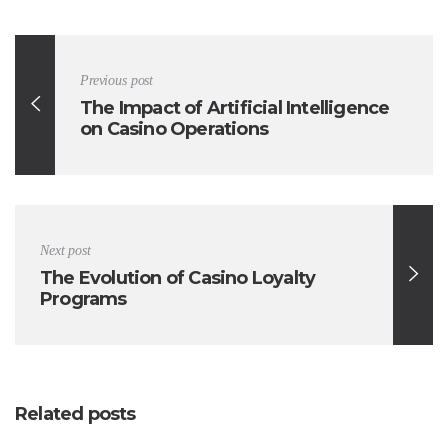
Previous post
The Impact of Artificial Intelligence
on Casino Operations
Next post
The Evolution of Casino Loyalty
Programs
Related posts