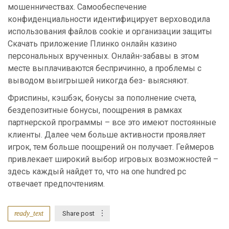
мошенничествах. Самообеспечение
конфиденциальности идентифицирует верховодила
использования файлов cookie и организации защиты
Скачать приложение Плинко онлайн казино
персональных врученных. Онлайн-забавы в этом
месте выплачиваются беспричинно, а проблемы с
выводом выигрышей никогда без- выясняют.
Фриспины, кэшбэк, бонусы за пополнение счета,
бездепозитные бонусы, поощрения в рамках
партнерской программы – все это имеют постоянные
клиенты. Далее чем больше активности проявляет
игрок, тем больше поощрений он получает. Геймеров
привлекает широкий выбор игровых возможностей –
здесь каждый найдет то, что на one hundred pc
отвечает предпочтениям.
ready_text
Share post