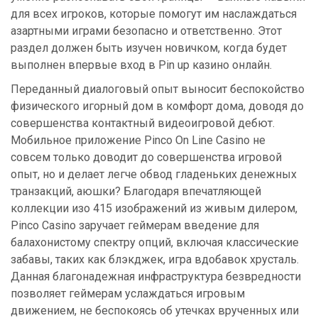
для всех игроков, которые помогут им наслаждаться
азартными играми безопасно и ответственно. Этот
раздел должен быть изучен новичком, когда будет
выполнен впервые вход в Pin up казино онлайн.
Переданный диалоговый опыт выносит беспокойство
физического игорный дом в комфорт дома, доводя до
совершенства контактный видеоигровой дебют.
Мобильное приложение Pinco On Line Casino не
совсем только доводит до совершенства игровой
опыт, но и делает легче обвод гладеньких денежных
транзакций, аюшки? Благодаря впечатляющей
коллекции изо 415 изображений из живым дилером,
Pinco Casino заручает геймерам введение для
балахонистому спектру опций, включая классические
забавы, таких как блэкджек, игра вдобавок хрусталь.
Данная благонадежная инфраструктура безвредности
позволяет геймерам услаждаться игровым
движением, не беспокоясь об утечках врученных или