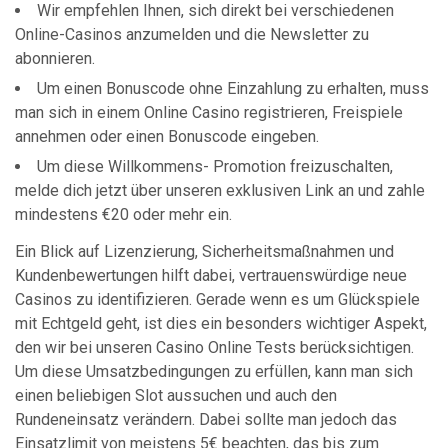
Wir empfehlen Ihnen, sich direkt bei verschiedenen
Online-Casinos anzumelden und die Newsletter zu
abonnieren.
Um einen Bonuscode ohne Einzahlung zu erhalten, muss
man sich in einem Online Casino registrieren, Freispiele
annehmen oder einen Bonuscode eingeben.
Um diese Willkommens- Promotion freizuschalten,
melde dich jetzt über unseren exklusiven Link an und zahle
mindestens €20 oder mehr ein.
Ein Blick auf Lizenzierung, Sicherheitsmaßnahmen und
Kundenbewertungen hilft dabei, vertrauenswürdige neue
Casinos zu identifizieren. Gerade wenn es um Glückspiele
mit Echtgeld geht, ist dies ein besonders wichtiger Aspekt,
den wir bei unseren Casino Online Tests berücksichtigen.
Um diese Umsatzbedingungen zu erfüllen, kann man sich
einen beliebigen Slot aussuchen und auch den
Rundeneinsatz verändern. Dabei sollte man jedoch das
Einsatzlimit von meistens 5€ beachten, das bis zum