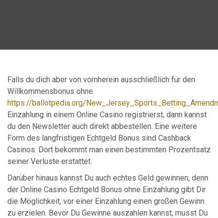
Falls du dich aber von vornherein ausschließlich für den
Willkommensbonus ohne
https://ballotpedia.org/New_Jersey_Sports_Betting_Amend
Einzahlung in einem Online Casino registrierst, dann kannst
du den Newsletter auch direkt abbestellen. Eine weitere
Form des langfristigen Echtgeld Bonus sind Cashback
Casinos. Dort bekommt man einen bestimmten Prozentsatz
seiner Verluste erstattet.
Darüber hinaus kannst Du auch echtes Geld gewinnen, denn
der Online Casino Echtgeld Bonus ohne Einzahlung gibt Dir
die Möglichkeit, vor einer Einzahlung einen großen Gewinn
zu erzielen. Bevor Du Gewinne auszahlen kannst, musst Du