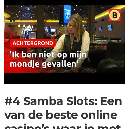
#4 Samba Slots: Een
van de beste online
casino’s waar je met