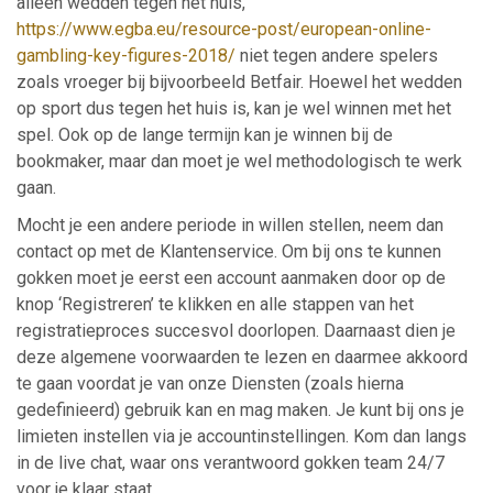
alleen wedden tegen het huis,
https://www.egba.eu/resource-post/european-online-
gambling-key-figures-2018/
niet tegen andere spelers
zoals vroeger bij bijvoorbeeld Betfair. Hoewel het wedden
op sport dus tegen het huis is, kan je wel winnen met het
spel. Ook op de lange termijn kan je winnen bij de
bookmaker, maar dan moet je wel methodologisch te werk
gaan.
Mocht je een andere periode in willen stellen, neem dan
contact op met de Klantenservice. Om bij ons te kunnen
gokken moet je eerst een account aanmaken door op de
knop ‘Registreren’ te klikken en alle stappen van het
registratieproces succesvol doorlopen. Daarnaast dien je
deze algemene voorwaarden te lezen en daarmee akkoord
te gaan voordat je van onze Diensten (zoals hierna
gedefinieerd) gebruik kan en mag maken. Je kunt bij ons je
limieten instellen via je accountinstellingen. Kom dan langs
in de live chat, waar ons verantwoord gokken team 24/7
voor je klaar staat.