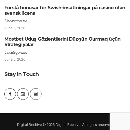
Förstå bonusar för Swish-insättningar på casino utan
svensk licens
Uncategorized
June 5, 2026
Mostbet Uduş Gözləntilərini Düzgün Qurmaq üçün
Strategiyalar
Uncategorized
June 5, 2026
Stay in Touch
Digital Beehive © 2023 Digital Beehive. All rights reserved.