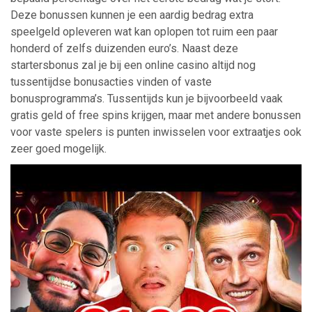
Deze bonussen kunnen je een aardig bedrag extra
speelgeld opleveren wat kan oplopen tot ruim een paar
honderd of zelfs duizenden euro’s. Naast deze
startersbonus zal je bij een online casino altijd nog
tussentijdse bonusacties vinden of vaste
bonusprogramma’s. Tussentijds kun je bijvoorbeeld vaak
gratis geld of free spins krijgen, maar met andere bonussen
voor vaste spelers is punten inwisselen voor extraatjes ook
zeer goed mogelijk.