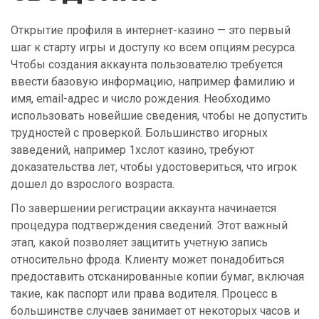
Открытие профиля в интернет-казино — это первый
шаг к старту игры и доступу ко всем опциям ресурса.
Чтобы создания аккаунта пользователю требуется
ввести базовую информацию, например фамилию и
имя, email-адрес и число рождения. Необходимо
использовать новейшие сведения, чтобы не допустить
трудностей с проверкой. Большинство игорных
заведений, например 1хслот казино, требуют
доказательства лет, чтобы удостовериться, что игрок
дошел до взрослого возраста.
По завершении регистрации аккаунта начинается
процедура подтверждения сведений. Этот важный
этап, какой позволяет защитить учетную запись
относительно фрода. Клиенту может понадобиться
предоставить отсканированные копии бумаг, включая
такие, как паспорт или права водителя. Процесс в
большинстве случаев занимает от некоторых часов и