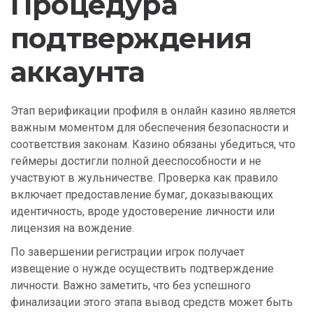
Процедура
подтверждения
аккаунта
Этап верификации профиля в онлайн казино является
важным моментом для обеспечения безопасности и
соответствия законам. Казино обязаны убедиться, что
геймеры достигли полной дееспособности и не
участвуют в жульничестве. Проверка как правило
включает предоставление бумаг, доказывающих
идентичность, вроде удостоверение личности или
лицензия на вождение.
По завершении регистрации игрок получает
извещение о нужде осуществить подтверждение
личности. Важно заметить, что без успешного
финализации этого этапа вывод средств может быть