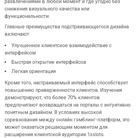
развлечениями в любой момент и где угодно без
снижения визуального качества или
функциональности.
Главные преимущества подстраивающегося дизайна
включают:
Улучшенное клиентское взаимодействие с
интерфейсом
Быстрая открытие интерфейсов
Легкая ориентация
Кроме того, настраиваемый интерфейс способствует
повышению приверженности клиентов. Изучения
демонстрируют, что более 70% клиентов
предпочитают возвращаться на порталы с интуитивно
понятным дизайном. В условиях высокой
соревнования между онлайн гэмблинг-платформ, это
может оказаться решающим моментом для
расширения клиентской аудитории 1xslots.