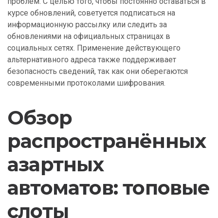
проблем. С целью того, чтобы постоянно оставаться в
курсе обновлений, советуется подписаться на
информационную рассылку или следить за
обновлениями на официальных страницах в
социальных сетях. Применение действующего
альтернативного адреса также поддерживает
безопасность сведений, так как они оберегаются
современными протоколами шифрования.
Обзор
распространённых
азартных
автоматов: топовые
слоты