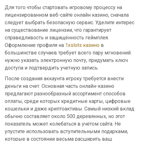
Для того чтобы стартовать игровому процессу на
лицензированном веб-сайте онлайн казино, сначала
следует выбрать безопасную сервис. Уделите интерес
на существование лицензии, что гарантирует
справедливость и защищённость геймплея.
Оформление профиля на
1xslots казино
в
большинстве случаев требует всего пару мгновений:
нужно указать электронную почту, придумать ключ
доступа и подтвердить учетную запись.
После создания аккаунта игроку требуется внести
деньги на счет. Основная часть онлайн-казино
предлагают разнообразный ассортимент способов
оплаты, среди которых кредитные карты, цифровые
кошельки и даже криптоактивы. Самый низкий вклад
обычно составляет около 500 деревянных, но этот
показатель может колебаться в учётом сайта. Не
упустите использовать вступительными подарками,
которые в состоянии весьма расширить ваш