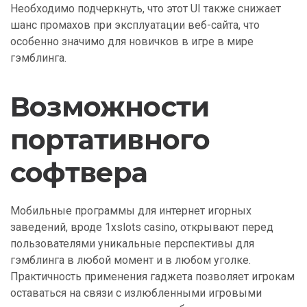
Необходимо подчеркнуть, что этот UI также снижает
шанс промахов при эксплуатации веб-сайта, что
особенно значимо для новичков в игре в мире
гэмблинга.
Возможности
портативного
софтвера
Мобильные программы для интернет игорных
заведений, вроде 1xslots casino, открывают перед
пользователями уникальные перспективы для
гэмблинга в любой момент и в любом уголке.
Практичность применения гаджета позволяет игрокам
оставаться на связи с излюбленными игровыми