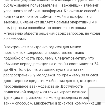
обслуживание пользователей — важнейший элемент
успешного гэмблинг-платформы. Ключевые способы
контакта включают веб-чат, имейл и телефонные
вызовы. Онлайн чат является самым оперативным и
комфортным способом: он позволяет игрокам
мгновенно обрести решения своих запросов, не уходя
с платформы.
Электронная электронка годится для менее
неотложных вопросов и предоставляет шанс
подробно описать проблему. Следует отметить, что
обычное период реакции на e-mail’ы составляет от 24
до 48 ч.. Телефонные звонки, пусть и и не так
распространены у молодежи, по-прежнему являются
достоверным средством общения для тех, кто ценит
персональное взаимодействие. Доступность
полиглотной поддержки также играет важную
функцию в привлечении международных игроков.
Таким способом, множество вариантов коммуникации