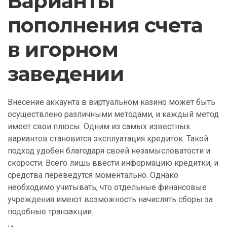
Варианты
пополнения счета
в игорном
заведении
Внесение аккаунта в виртуальном казино может быть
осуществлено различными методами, и каждый метод
имеет свои плюсы. Одним из самых известных
вариантов становится эксплуатация кредиток. Такой
подход удобен благодаря своей незамысловатости и
скорости. Всего лишь ввести информацию кредитки, и
средства переведутся моментально. Однако
необходимо учитывать, что отдельные финансовые
учреждения имеют возможность начислять сборы за
подобные транзакции.