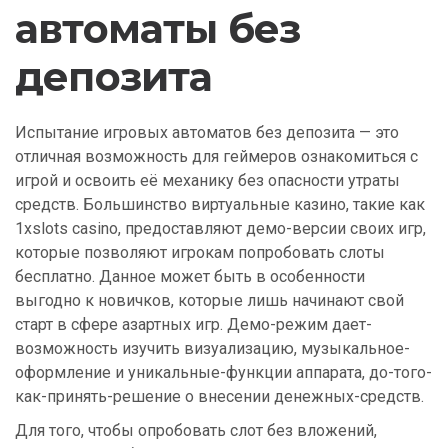
автоматы без
депозита
Испытание игровых автоматов без депозита — это
отличная возможность для геймеров ознакомиться с
игрой и освоить её механику без опасности утраты
средств. Большинство виртуальные казино, такие как
1xslots casino, предоставляют демо-версии своих игр,
которые позволяют игрокам попробовать слоты
бесплатно. Данное может быть в особенности
выгодно к новичков, которые лишь начинают свой
старт в сфере азартных игр. Демо-режим дает-
возможность изучить визуализацию, музыкальное-
оформление и уникальные-функции аппарата, до-того-
как-принять-решение о внесении денежных-средств.
Для того, чтобы опробовать слот без вложений,