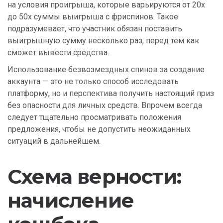
на условия проигрыша, которые варьируются от 20x
до 50x суммы выигрыша с фриспинов. Такое
подразумевает, что участник обязан поставить
выигрышную сумму несколько раз, перед тем как
сможет вывести средства.
Использование безвозмездных спинов за создание
аккаунта — это не только способ исследовать
платформу, но и перспектива получить настоящий приз
без опасности для личных средств. Впрочем всегда
следует тщательно просматривать положения
предложения, чтобы не допустить неожиданных
ситуаций в дальнейшем.
Схема верности:
начисление