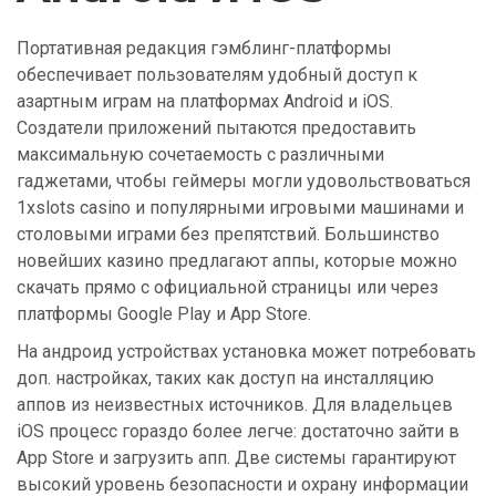
Портативная редакция гэмблинг-платформы
обеспечивает пользователям удобный доступ к
азартным играм на платформах Android и iOS.
Создатели приложений пытаются предоставить
максимальную сочетаемость с различными
гаджетами, чтобы геймеры могли удовольствоваться
1xslots casino и популярными игровыми машинами и
столовыми играми без препятствий. Большинство
новейших казино предлагают аппы, которые можно
скачать прямо с официальной страницы или через
платформы Google Play и App Store.
На андроид устройствах установка может потребовать
доп. настройках, таких как доступ на инсталляцию
аппов из неизвестных источников. Для владельцев
iOS процесс гораздо более легче: достаточно зайти в
App Store и загрузить апп. Две системы гарантируют
высокий уровень безопасности и охрану информации