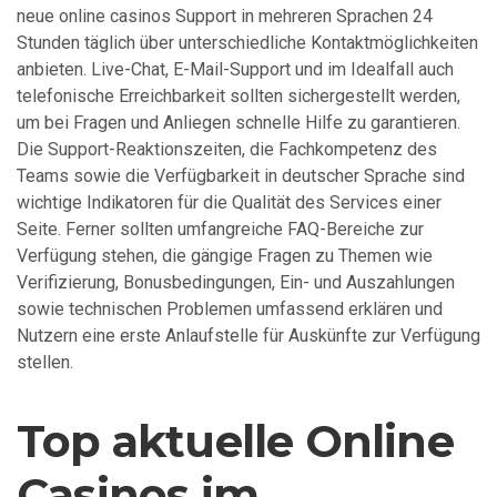
neue online casinos Support in mehreren Sprachen 24
Stunden täglich über unterschiedliche Kontaktmöglichkeiten
anbieten. Live-Chat, E-Mail-Support und im Idealfall auch
telefonische Erreichbarkeit sollten sichergestellt werden,
um bei Fragen und Anliegen schnelle Hilfe zu garantieren.
Die Support-Reaktionszeiten, die Fachkompetenz des
Teams sowie die Verfügbarkeit in deutscher Sprache sind
wichtige Indikatoren für die Qualität des Services einer
Seite. Ferner sollten umfangreiche FAQ-Bereiche zur
Verfügung stehen, die gängige Fragen zu Themen wie
Verifizierung, Bonusbedingungen, Ein- und Auszahlungen
sowie technischen Problemen umfassend erklären und
Nutzern eine erste Anlaufstelle für Auskünfte zur Verfügung
stellen.
Top aktuelle Online
Casinos im