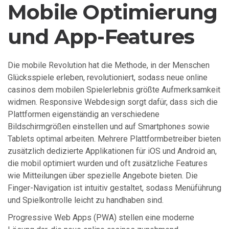
Mobile Optimierung
und App-Features
Die mobile Revolution hat die Methode, in der Menschen
Glücksspiele erleben, revolutioniert, sodass neue online
casinos dem mobilen Spielerlebnis größte Aufmerksamkeit
widmen. Responsive Webdesign sorgt dafür, dass sich die
Plattformen eigenständig an verschiedene
Bildschirmgrößen einstellen und auf Smartphones sowie
Tablets optimal arbeiten. Mehrere Plattformbetreiber bieten
zusätzlich dedizierte Applikationen für iOS und Android an,
die mobil optimiert wurden und oft zusätzliche Features
wie Mitteilungen über spezielle Angebote bieten. Die
Finger-Navigation ist intuitiv gestaltet, sodass Menüführung
und Spielkontrolle leicht zu handhaben sind.
Progressive Web Apps (PWA) stellen eine moderne