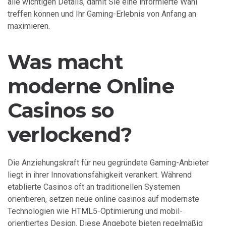
alle wichtigen Details, damit Sie eine informierte Wahl
treffen können und Ihr Gaming-Erlebnis von Anfang an
maximieren.
Was macht
moderne Online
Casinos so
verlockend?
Die Anziehungskraft für neu gegründete Gaming-Anbieter
liegt in ihrer Innovationsfähigkeit verankert. Während
etablierte Casinos oft an traditionellen Systemen
orientieren, setzen neue online casinos auf modernste
Technologien wie HTML5-Optimierung und mobil-
orientiertes Design. Diese Angebote bieten regelmäßig