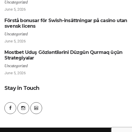
Uncategorized
June 5, 2026
Förstå bonusar för Swish-insättningar på casino utan
svensk licens
Uncategorized
June 5, 2026
Mostbet Uduş Gözləntilərini Düzgün Qurmaq üçün
Strategiyalar
Uncategorized
June 5, 2026
Stay in Touch