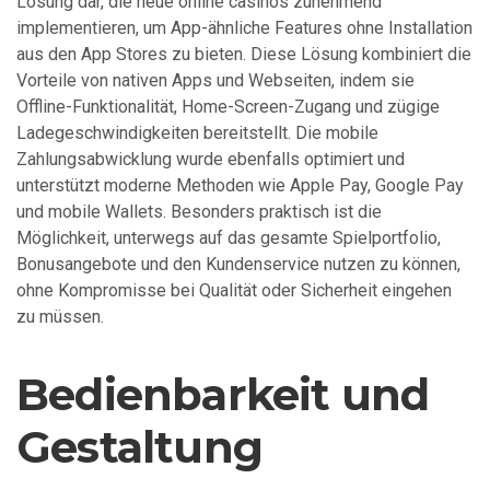
Lösung dar, die neue online casinos zunehmend
implementieren, um App-ähnliche Features ohne Installation
aus den App Stores zu bieten. Diese Lösung kombiniert die
Vorteile von nativen Apps und Webseiten, indem sie
Offline-Funktionalität, Home-Screen-Zugang und zügige
Ladegeschwindigkeiten bereitstellt. Die mobile
Zahlungsabwicklung wurde ebenfalls optimiert und
unterstützt moderne Methoden wie Apple Pay, Google Pay
und mobile Wallets. Besonders praktisch ist die
Möglichkeit, unterwegs auf das gesamte Spielportfolio,
Bonusangebote und den Kundenservice nutzen zu können,
ohne Kompromisse bei Qualität oder Sicherheit eingehen
zu müssen.
Bedienbarkeit und
Gestaltung