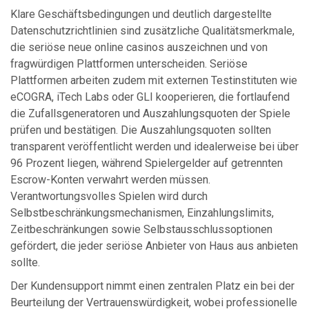
Klare Geschäftsbedingungen und deutlich dargestellte
Datenschutzrichtlinien sind zusätzliche Qualitätsmerkmale,
die seriöse neue online casinos auszeichnen und von
fragwürdigen Plattformen unterscheiden. Seriöse
Plattformen arbeiten zudem mit externen Testinstituten wie
eCOGRA, iTech Labs oder GLI kooperieren, die fortlaufend
die Zufallsgeneratoren und Auszahlungsquoten der Spiele
prüfen und bestätigen. Die Auszahlungsquoten sollten
transparent veröffentlicht werden und idealerweise bei über
96 Prozent liegen, während Spielergelder auf getrennten
Escrow-Konten verwahrt werden müssen.
Verantwortungsvolles Spielen wird durch
Selbstbeschränkungsmechanismen, Einzahlungslimits,
Zeitbeschränkungen sowie Selbstausschlussoptionen
gefördert, die jeder seriöse Anbieter von Haus aus anbieten
sollte.
Der Kundensupport nimmt einen zentralen Platz ein bei der
Beurteilung der Vertrauenswürdigkeit, wobei professionelle