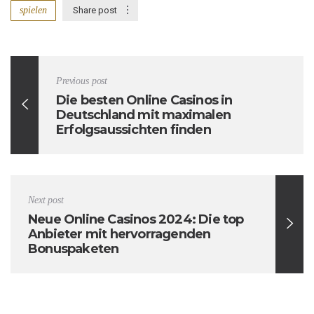
spielen
Share post
Previous post
Die besten Online Casinos in
Deutschland mit maximalen
Erfolgsaussichten finden
Next post
Neue Online Casinos 2024: Die top
Anbieter mit hervorragenden
Bonuspaketen