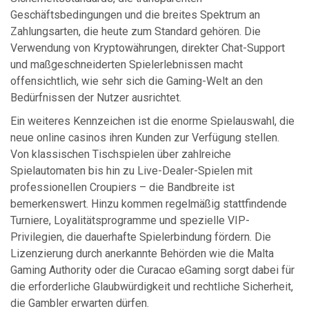
Geschäftsbedingungen und die breites Spektrum an
Zahlungsarten, die heute zum Standard gehören. Die
Verwendung von Kryptowährungen, direkter Chat-Support
und maßgeschneiderten Spielerlebnissen macht
offensichtlich, wie sehr sich die Gaming-Welt an den
Bedürfnissen der Nutzer ausrichtet.
Ein weiteres Kennzeichen ist die enorme Spielauswahl, die
neue online casinos ihren Kunden zur Verfügung stellen.
Von klassischen Tischspielen über zahlreiche
Spielautomaten bis hin zu Live-Dealer-Spielen mit
professionellen Croupiers – die Bandbreite ist
bemerkenswert. Hinzu kommen regelmäßig stattfindende
Turniere, Loyalitätsprogramme und spezielle VIP-
Privilegien, die dauerhafte Spielerbindung fördern. Die
Lizenzierung durch anerkannte Behörden wie die Malta
Gaming Authority oder die Curacao eGaming sorgt dabei für
die erforderliche Glaubwürdigkeit und rechtliche Sicherheit,
die Gambler erwarten dürfen.