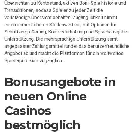
Übersichten zu Kontostand, aktiven Boni, Spielhistorie und
Transaktionen, sodass Spieler zu jeder Zeit die
vollständige Übersicht behalten. Zugänglichkeit nimmt
einen immer höheren Stellenwert ein, mit Optionen für
Schriftvergrößerung, Kontrasterhöhung und Sprachausgabe-
Unterstützung. Die mehrsprachige Unterstützung samt
angepasster Zahlungsmittel rundet das benutzerfreundliche
Angebot ab und macht die Plattformen für ein weltweites
Spielerpublikum zugänglich.
Bonusangebote in
neuen Online
Casinos
bestmöglich