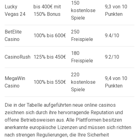
150
Lucky
bis 400€ mit
9,3 von 10
kostenlose
Vegas 24
150% Bonus
Punkten
Spiele
BetElite
250
100% bis 600€
9.4/10
Casino
Freispiele
180
CasinoRush
125% bis 450€
9.2/10
Freispiele
220
MegaWin
9,4 von 10
100% bis 550€
kostenlose
Casino
Punkten
Spiele
Die in der Tabelle aufgeführten neue online casinos
zeichnen sich durch ihre hervorragende Reputation und
offene Betriebsweisen aus. Alle Plattformen besitzen
anerkannte europäische Lizenzen und müssen sich richten
nach strengen Regulierungen, die Ihre Sicherheit