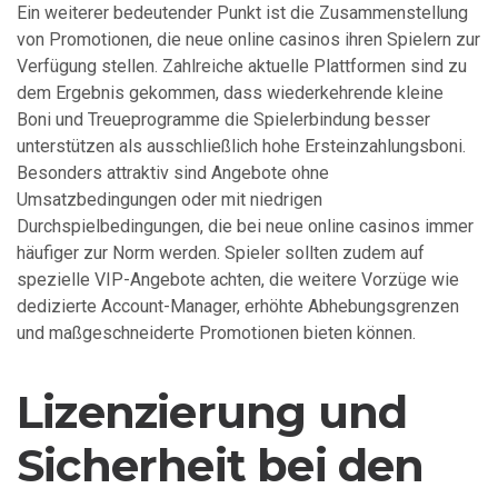
Ein weiterer bedeutender Punkt ist die Zusammenstellung
von Promotionen, die neue online casinos ihren Spielern zur
Verfügung stellen. Zahlreiche aktuelle Plattformen sind zu
dem Ergebnis gekommen, dass wiederkehrende kleine
Boni und Treueprogramme die Spielerbindung besser
unterstützen als ausschließlich hohe Ersteinzahlungsboni.
Besonders attraktiv sind Angebote ohne
Umsatzbedingungen oder mit niedrigen
Durchspielbedingungen, die bei neue online casinos immer
häufiger zur Norm werden. Spieler sollten zudem auf
spezielle VIP-Angebote achten, die weitere Vorzüge wie
dedizierte Account-Manager, erhöhte Abhebungsgrenzen
und maßgeschneiderte Promotionen bieten können.
Lizenzierung und
Sicherheit bei den