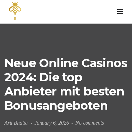
Skip
to
content
Neue Online Casinos
2024: Die top
Anbieter mit besten
Bonusangeboten
Arti Bhatia
January 6, 2026
No comments