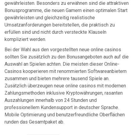
gewährleisten. Besonders zu erwähnen sind die attraktiven
Bonusprogramme, die neuen Gamern einen optimalen Start
gewährleisten und gleichzeitig realistische
Umsatzanforderungen bereitstellen, die praktisch zu
erfüllen sind und nicht durch versteckte Klauseln
kompliziert werden.
Bei der Wahl aus den vorgestellten neue online casinos
sollten Sie zusätzlich zu den Bonusangeboten auch auf die
Auswahl an Spielen achten. Die meisten dieser Online-
Casinos kooperieren mit renommierten Softwareanbietern
zusammen und bieten mehrere tausend Spiele an.
Zusätzlich überzeugen neue online casinos mit modernen
Zahlungsmethoden inklusive Kryptowährungen, rasanten
Auszahlungen innerhalb von 24 Stunden und
professionellem Kundensupport in deutscher Sprache.
Mobile Optimierung und benutzerfreundliche Oberflächen
runden das Gesamtpaket ab.