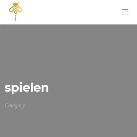
Skip
to
content
spielen
Category