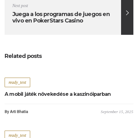
Next post
Juega a los programas de juegos en
vivo en PokerStars Casino
Related posts
ready_text
A mobil játék növekedése a kaszinóiparban
By Arti Bhatia
September 15, 2025
ready_text