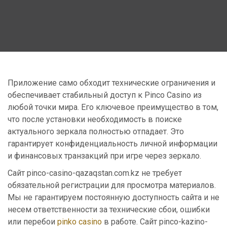
Приложение само обходит технические ограничения и
обеспечивает стабильный доступ к Pinco Casino из
любой точки мира. Его ключевое преимущество в том,
что после установки необходимость в поиске
актуального зеркала полностью отпадает. Это
гарантирует конфиденциальность личной информации
и финансовых транзакций при игре через зеркало.
Сайт pinco-casino-qazaqstan.com.kz не требует
обязательной регистрации для просмотра материалов.
Мы не гарантируем постоянную доступность сайта и не
несем ответственности за технические сбои, ошибки
или перебои
pinko casino
в работе. Сайт pinco-kazino-