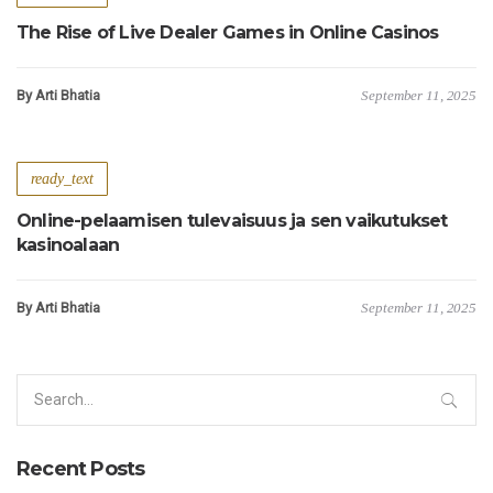
The Rise of Live Dealer Games in Online Casinos
By Arti Bhatia
September 11, 2025
ready_text
Online-pelaamisen tulevaisuus ja sen vaikutukset
kasinoalaan
By Arti Bhatia
September 11, 2025
Search
for:
Recent Posts