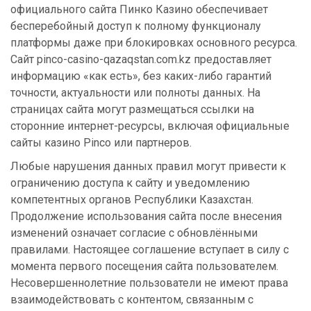
официального сайта Пинко Казино обеспечивает
бесперебойный доступ к полному функционалу
платформы даже при блокировках основного ресурса.
Сайт pinco-casino-qazaqstan.com.kz предоставляет
информацию «как есть», без каких-либо гарантий
точности, актуальности или полноты данных. На
страницах сайта могут размещаться ссылки на
сторонние интернет-ресурсы, включая официальные
сайты казино Pinco или партнеров.
Любые нарушения данных правил могут привести к
ограничению доступа к сайту и уведомлению
компетентных органов Республики Казахстан.
Продолжение использования сайта после внесения
изменений означает согласие с обновлёнными
правилами. Настоящее соглашение вступает в силу с
момента первого посещения сайта пользователем.
Несовершеннолетние пользователи не имеют права
взаимодействовать с контентом, связанным с